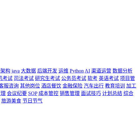
架构
java
大数据
后端开发
运维
Python
AI
渠道运营
数据分析
机考试
司法考试
研究生考试
公务员考试
软考
英语考试
项目管
客服咨询
其他岗位
酒店餐饮
金融保险
汽车出行
教育培训
加工
管理
会议纪要
SOP
成本管控
销售管理
面试技巧
计划总结
综合
旅游美食
节日节气