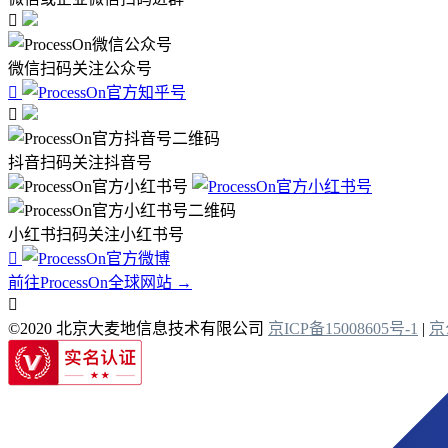

微信扫码关注公众号


抖音扫码关注抖音号
小红书扫码关注小红书号

前往ProcessOn全球网站 →

©2020 北京大麦地信息技术有限公司
京ICP备15008605号-1
|
京