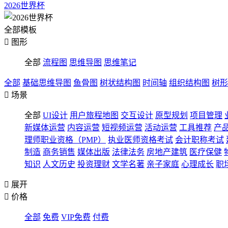
2026世界杯
全部模板

图形
全部
流程图
思维导图
思维笔记
全部
基础思维导图
鱼骨图
树状结构图
时间轴
组织结构图
树形

场景
全部
UI设计
用户旅程地图
交互设计
原型规划
项目管理
新媒体运营
内容运营
短视频运营
活动运营
工具推荐
产
理师职业资格（PMP）
执业医师资格考试
会计职称考试
制造
商务销售
媒体出版
法律法务
房地产建筑
医疗保健
知识
人文历史
投资理财
文学名著
亲子家庭
心理成长
职

展开

价格
全部
免费
VIP免费
付费