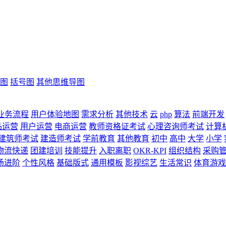
图
括号图
其他思维导图
业务流程
用户体验地图
需求分析
其他技术
云
php
算法
前端开发
品运营
用户运营
电商运营
教师资格证考试
心理咨询师考试
计算
建筑师考试
建造师考试
学前教育
其他教育
初中
高中
大学
小学
物流快递
团建培训
技能提升
入职离职
OKR-KPI
组织结构
采购
场进阶
个性风格
基础版式
通用模板
影视综艺
生活常识
体育游戏