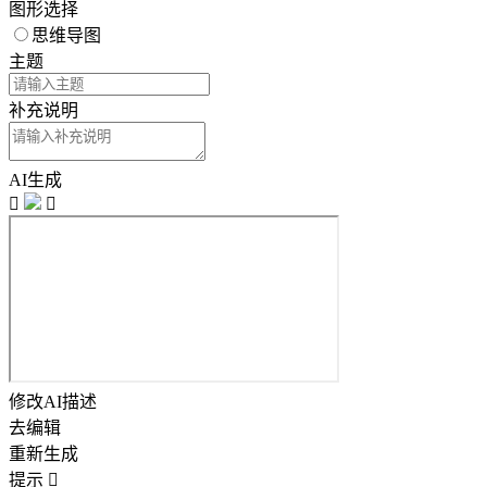
图形选择
思维导图
主题
补充说明
AI生成


修改AI描述
去编辑
重新生成
提示
