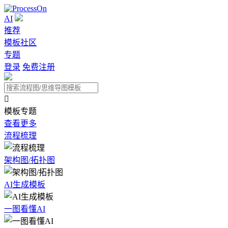
AI
推荐
模板社区
专题
登录
免费注册

模板专题
查看更多
流程梳理
架构图/拓扑图
AI生成模板
一图看懂AI