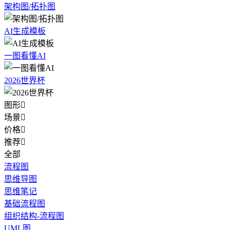
架构图/拓扑图
AI生成模板
一图看懂AI
2026世界杯
图形

场景

价格

推荐

全部
流程图
思维导图
思维笔记
基础流程图
组织结构-流程图
UML图