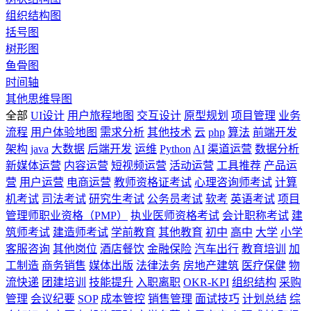
组织结构图
括号图
树形图
鱼骨图
时间轴
其他思维导图
全部
UI设计
用户旅程地图
交互设计
原型规划
项目管理
业务
流程
用户体验地图
需求分析
其他技术
云
php
算法
前端开发
架构
java
大数据
后端开发
运维
Python
AI
渠道运营
数据分析
新媒体运营
内容运营
短视频运营
活动运营
工具推荐
产品运
营
用户运营
电商运营
教师资格证考试
心理咨询师考试
计算
机考试
司法考试
研究生考试
公务员考试
软考
英语考试
项目
管理师职业资格（PMP）
执业医师资格考试
会计职称考试
建
筑师考试
建造师考试
学前教育
其他教育
初中
高中
大学
小学
客服咨询
其他岗位
酒店餐饮
金融保险
汽车出行
教育培训
加
工制造
商务销售
媒体出版
法律法务
房地产建筑
医疗保健
物
流快递
团建培训
技能提升
入职离职
OKR-KPI
组织结构
采购
管理
会议纪要
SOP
成本管控
销售管理
面试技巧
计划总结
综