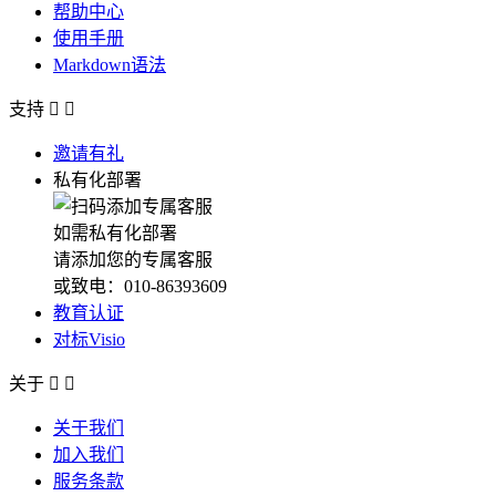
帮助中心
使用手册
Markdown语法
支持


邀请有礼
私有化部署
如需私有化部署
请添加您的专属客服
或致电：010-86393609
教育认证
对标Visio
关于


关于我们
加入我们
服务条款