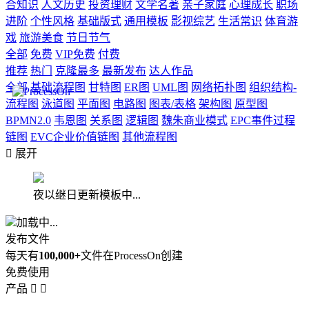
合知识
人文历史
投资理财
文学名著
亲子家庭
心理成长
职场
进阶
个性风格
基础版式
通用模板
影视综艺
生活常识
体育游
戏
旅游美食
节日节气
全部
免费
VIP免费
付费
推荐
热门
克隆最多
最新发布
达人作品
全部
基础流程图
甘特图
ER图
UML图
网络拓扑图
组织结构-
流程图
泳道图
平面图
电路图
图表/表格
架构图
原型图
BPMN2.0
韦恩图
关系图
逻辑图
魏朱商业模式
EPC事件过程
链图
EVC企业价值链图
其他流程图

展开
夜以继日更新模板中...
加载中...
发布文件
每天有
100,000+
文件在ProcessOn创建
免费使用
产品

