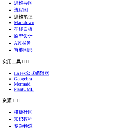
思维导图
流程图
思维笔记
Markdown
在线白板
原型设计
API服务
智能图形
实用工具


LaTex公式编辑器
Geogebra
Mermaid
PlantUML
资源


模板社区
知识教程
专题频道