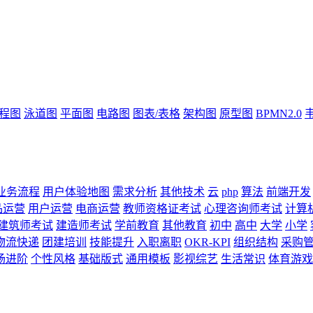
流程图
泳道图
平面图
电路图
图表/表格
架构图
原型图
BPMN2.0
业务流程
用户体验地图
需求分析
其他技术
云
php
算法
前端开发
品运营
用户运营
电商运营
教师资格证考试
心理咨询师考试
计算
建筑师考试
建造师考试
学前教育
其他教育
初中
高中
大学
小学
物流快递
团建培训
技能提升
入职离职
OKR-KPI
组织结构
采购
场进阶
个性风格
基础版式
通用模板
影视综艺
生活常识
体育游戏