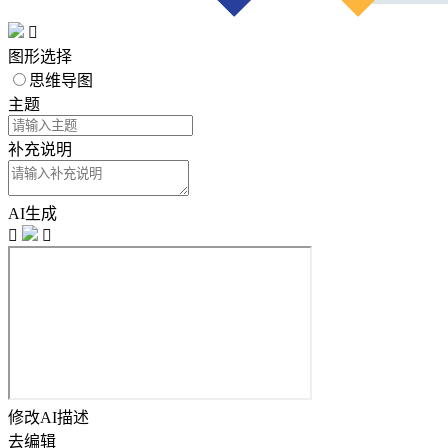

图形选择
思维导图
主题
补充说明
AI生成


修改AI描述
去编辑