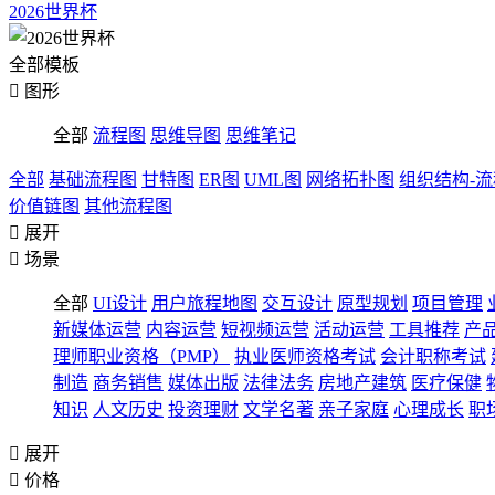
2026世界杯
全部模板

图形
全部
流程图
思维导图
思维笔记
全部
基础流程图
甘特图
ER图
UML图
网络拓扑图
组织结构-
价值链图
其他流程图

展开

场景
全部
UI设计
用户旅程地图
交互设计
原型规划
项目管理
新媒体运营
内容运营
短视频运营
活动运营
工具推荐
产
理师职业资格（PMP）
执业医师资格考试
会计职称考试
制造
商务销售
媒体出版
法律法务
房地产建筑
医疗保健
知识
人文历史
投资理财
文学名著
亲子家庭
心理成长
职

展开

价格