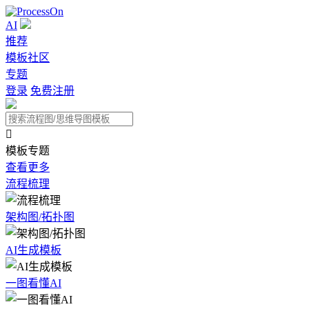
AI
推荐
模板社区
专题
登录
免费注册

模板专题
查看更多
流程梳理
架构图/拓扑图
AI生成模板
一图看懂AI