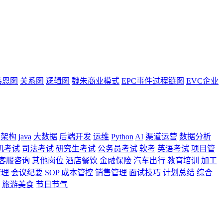
韦恩图
关系图
逻辑图
魏朱商业模式
EPC事件过程链图
EVC企业
架构
java
大数据
后端开发
运维
Python
AI
渠道运营
数据分析
机考试
司法考试
研究生考试
公务员考试
软考
英语考试
项目管
客服咨询
其他岗位
酒店餐饮
金融保险
汽车出行
教育培训
加工
管理
会议纪要
SOP
成本管控
销售管理
面试技巧
计划总结
综合
旅游美食
节日节气