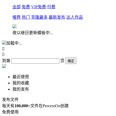
全部
免费
VIP免费
付费
推荐
热门
克隆最多
最新发布
达人作品
夜以继日更新模板中...
加载中...


到第
页
确定
最近使用
我的收藏
我的发布
发布文件
每天有
100,000+
文件在ProcessOn创建
免费使用