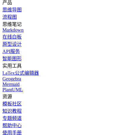
产品
思维导图
流程图
思维笔记
Markdown
在线白板
原型设计
API服务
智能图形
实用工具
LaTex公式编辑器
Geogebra
Mermaid
PlantUML
资源
模板社区
知识教程
专题频道
帮助中心
使用手册