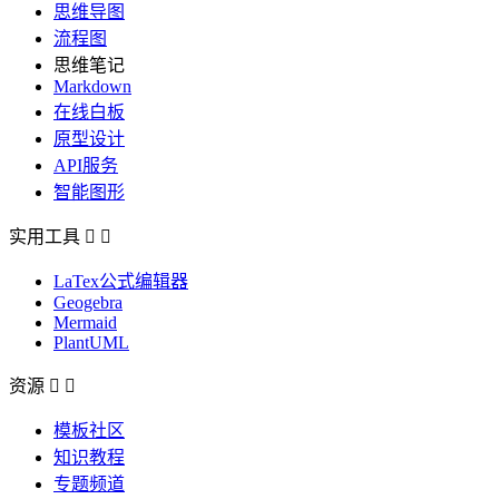
思维导图
流程图
思维笔记
Markdown
在线白板
原型设计
API服务
智能图形
实用工具


LaTex公式编辑器
Geogebra
Mermaid
PlantUML
资源


模板社区
知识教程
专题频道