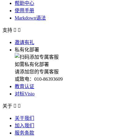
帮助中心
使用手册
Markdown语法
支持


邀请有礼
私有化部署
如需私有化部署
请添加您的专属客服
或致电：010-86393609
教育认证
对标Visio
关于


关于我们
加入我们
服务条款