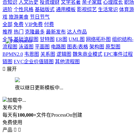
合知识
人文历史
投资理财
文学名著
亲子家庭
心理成长
职场
进阶
个性风格
基础版式
通用模板
影视综艺
生活常识
体育游
戏
旅游美食
节日节气
全部
免费
VIP免费
付费
推荐
热门
克隆最多
最新发布
达人作品
全部
基础流程图
甘特图
ER图
UML图
网络拓扑图
组织结构-
流程图
泳道图
平面图
电路图
图表/表格
架构图
原型图
BPMN2.0
韦恩图
关系图
逻辑图
魏朱商业模式
EPC事件过程
链图
EVC企业价值链图
其他流程图

展开
夜以继日更新模板中...
加载中...
发布文件
每天有
100,000+
文件在ProcessOn创建
免费使用
产品

