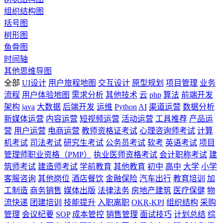
组织结构图
括号图
树形图
鱼骨图
时间轴
其他思维导图
全部
UI设计
用户旅程地图
交互设计
原型规划
项目管理
业务
流程
用户体验地图
需求分析
其他技术
云
php
算法
前端开发
架构
java
大数据
后端开发
运维
Python
AI
渠道运营
数据分析
新媒体运营
内容运营
短视频运营
活动运营
工具推荐
产品运
营
用户运营
电商运营
教师资格证考试
心理咨询师考试
计算
机考试
司法考试
研究生考试
公务员考试
软考
英语考试
项目
管理师职业资格（PMP）
执业医师资格考试
会计职称考试
建
筑师考试
建造师考试
学前教育
其他教育
初中
高中
大学
小学
客服咨询
其他岗位
酒店餐饮
金融保险
汽车出行
教育培训
加
工制造
商务销售
媒体出版
法律法务
房地产建筑
医疗保健
物
流快递
团建培训
技能提升
入职离职
OKR-KPI
组织结构
采购
管理
会议纪要
SOP
成本管控
销售管理
面试技巧
计划总结
综