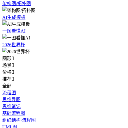
架构图/拓扑图
AI生成模板
一图看懂AI
2026世界杯
图形

场景

价格

推荐

全部
流程图
思维导图
思维笔记
基础流程图
组织结构-流程图
UML图