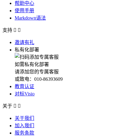
帮助中心
使用手册
Markdown语法
支持


邀请有礼
私有化部署
如需私有化部署
请添加您的专属客服
或致电：010-86393609
教育认证
对标Visio
关于


关于我们
加入我们
服务条款