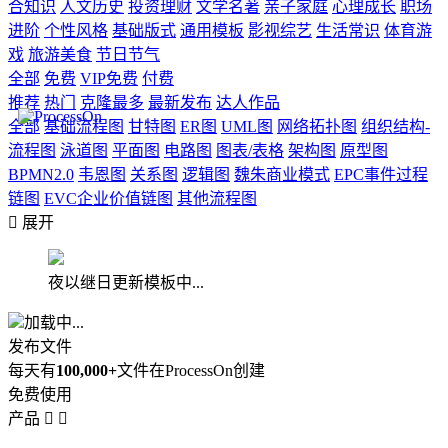
合知识
人文历史
投资理财
文学名著
亲子家庭
心理成长
职场
进阶
个性风格
基础版式
通用模板
影视综艺
生活常识
体育游
戏
旅游美食
节日节气
全部
免费
VIP免费
付费
推荐
热门
克隆最多
最新发布
达人作品
全部
基础流程图
甘特图
ER图
UML图
网络拓扑图
组织结构-
流程图
泳道图
平面图
电路图
图表/表格
架构图
原型图
BPMN2.0
韦恩图
关系图
逻辑图
魏朱商业模式
EPC事件过程
链图
EVC企业价值链图
其他流程图

展开
夜以继日更新模板中...
加载中...
发布文件
每天有
100,000+
文件在ProcessOn创建
免费使用
产品

