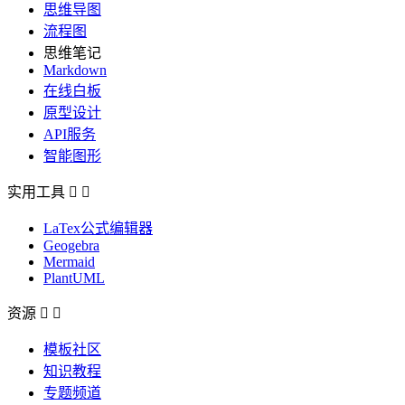
思维导图
流程图
思维笔记
Markdown
在线白板
原型设计
API服务
智能图形
实用工具


LaTex公式编辑器
Geogebra
Mermaid
PlantUML
资源


模板社区
知识教程
专题频道