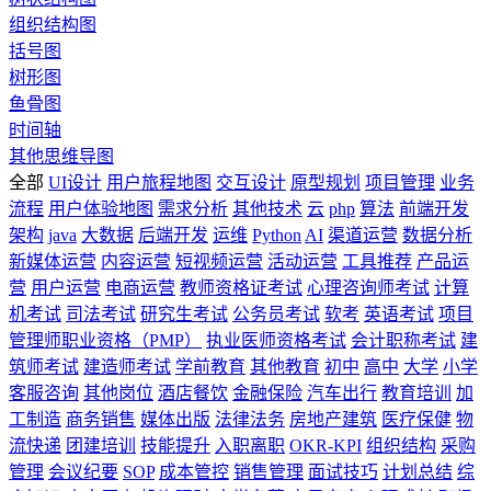
组织结构图
括号图
树形图
鱼骨图
时间轴
其他思维导图
全部
UI设计
用户旅程地图
交互设计
原型规划
项目管理
业务
流程
用户体验地图
需求分析
其他技术
云
php
算法
前端开发
架构
java
大数据
后端开发
运维
Python
AI
渠道运营
数据分析
新媒体运营
内容运营
短视频运营
活动运营
工具推荐
产品运
营
用户运营
电商运营
教师资格证考试
心理咨询师考试
计算
机考试
司法考试
研究生考试
公务员考试
软考
英语考试
项目
管理师职业资格（PMP）
执业医师资格考试
会计职称考试
建
筑师考试
建造师考试
学前教育
其他教育
初中
高中
大学
小学
客服咨询
其他岗位
酒店餐饮
金融保险
汽车出行
教育培训
加
工制造
商务销售
媒体出版
法律法务
房地产建筑
医疗保健
物
流快递
团建培训
技能提升
入职离职
OKR-KPI
组织结构
采购
管理
会议纪要
SOP
成本管控
销售管理
面试技巧
计划总结
综