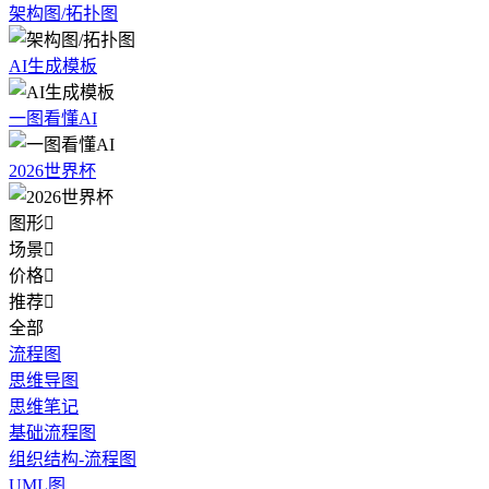
架构图/拓扑图
AI生成模板
一图看懂AI
2026世界杯
图形

场景

价格

推荐

全部
流程图
思维导图
思维笔记
基础流程图
组织结构-流程图
UML图