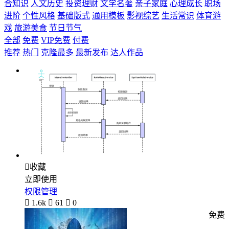
合知识
人文历史
投资理财
文学名著
亲子家庭
心理成长
职场
进阶
个性风格
基础版式
通用模板
影视综艺
生活常识
体育游
戏
旅游美食
节日节气
全部
免费
VIP免费
付费
推荐
热门
克隆最多
最新发布
达人作品

收藏
立即使用
权限管理

1.6k

61

0
免费