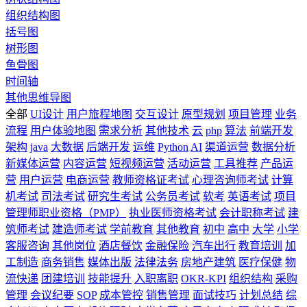
组织结构图
括号图
树形图
鱼骨图
时间轴
其他思维导图
全部
UI设计
用户旅程地图
交互设计
原型规划
项目管理
业务
流程
用户体验地图
需求分析
其他技术
云
php
算法
前端开发
架构
java
大数据
后端开发
运维
Python
AI
渠道运营
数据分析
新媒体运营
内容运营
短视频运营
活动运营
工具推荐
产品运
营
用户运营
电商运营
教师资格证考试
心理咨询师考试
计算
机考试
司法考试
研究生考试
公务员考试
软考
英语考试
项目
管理师职业资格（PMP）
执业医师资格考试
会计职称考试
建
筑师考试
建造师考试
学前教育
其他教育
初中
高中
大学
小学
客服咨询
其他岗位
酒店餐饮
金融保险
汽车出行
教育培训
加
工制造
商务销售
媒体出版
法律法务
房地产建筑
医疗保健
物
流快递
团建培训
技能提升
入职离职
OKR-KPI
组织结构
采购
管理
会议纪要
SOP
成本管控
销售管理
面试技巧
计划总结
综