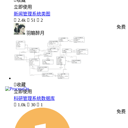

收藏
立即使用
新闻管理系统类图

2.4k

51

2
免费
羽觞醉月

收藏
立即使用
科研管理系统数据库

1.0k

30

1
免费