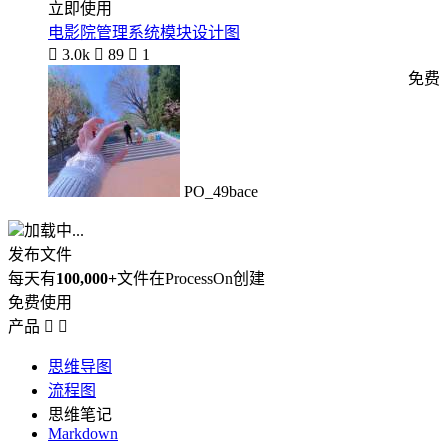
立即使用
电影院管理系统模块设计图

3.0k

89

1
免费
PO_49bace
加载中...
发布文件
每天有
100,000+
文件在ProcessOn创建
免费使用
产品


思维导图
流程图
思维笔记
Markdown