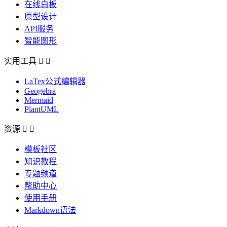
在线白板
原型设计
API服务
智能图形
实用工具


LaTex公式编辑器
Geogebra
Mermaid
PlantUML
资源


模板社区
知识教程
专题频道
帮助中心
使用手册
Markdown语法