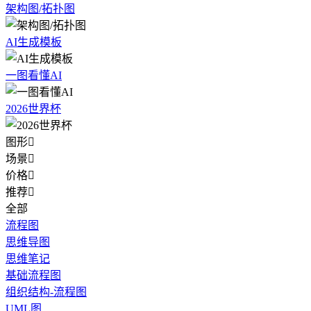
架构图/拓扑图
AI生成模板
一图看懂AI
2026世界杯
图形

场景

价格

推荐

全部
流程图
思维导图
思维笔记
基础流程图
组织结构-流程图
UML图