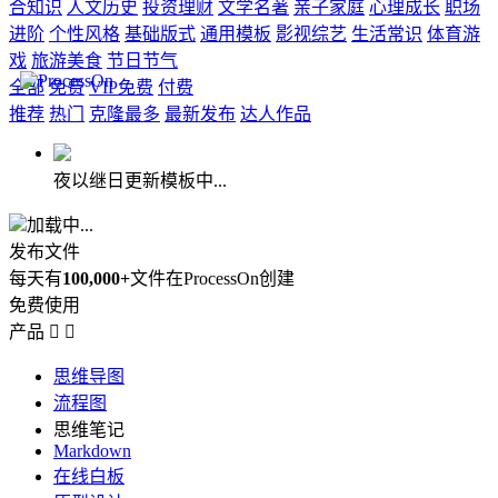
合知识
人文历史
投资理财
文学名著
亲子家庭
心理成长
职场
进阶
个性风格
基础版式
通用模板
影视综艺
生活常识
体育游
戏
旅游美食
节日节气
全部
免费
VIP免费
付费
推荐
热门
克隆最多
最新发布
达人作品
夜以继日更新模板中...
加载中...
发布文件
每天有
100,000+
文件在ProcessOn创建
免费使用
产品


思维导图
流程图
思维笔记
Markdown
在线白板