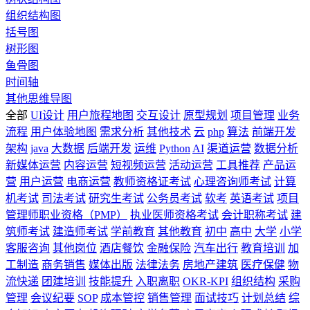
组织结构图
括号图
树形图
鱼骨图
时间轴
其他思维导图
全部
UI设计
用户旅程地图
交互设计
原型规划
项目管理
业务
流程
用户体验地图
需求分析
其他技术
云
php
算法
前端开发
架构
java
大数据
后端开发
运维
Python
AI
渠道运营
数据分析
新媒体运营
内容运营
短视频运营
活动运营
工具推荐
产品运
营
用户运营
电商运营
教师资格证考试
心理咨询师考试
计算
机考试
司法考试
研究生考试
公务员考试
软考
英语考试
项目
管理师职业资格（PMP）
执业医师资格考试
会计职称考试
建
筑师考试
建造师考试
学前教育
其他教育
初中
高中
大学
小学
客服咨询
其他岗位
酒店餐饮
金融保险
汽车出行
教育培训
加
工制造
商务销售
媒体出版
法律法务
房地产建筑
医疗保健
物
流快递
团建培训
技能提升
入职离职
OKR-KPI
组织结构
采购
管理
会议纪要
SOP
成本管控
销售管理
面试技巧
计划总结
综