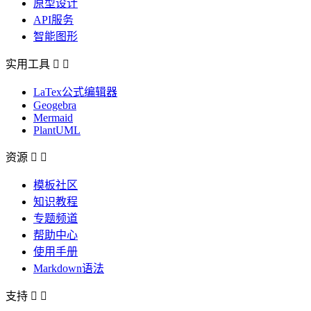
原型设计
API服务
智能图形
实用工具


LaTex公式编辑器
Geogebra
Mermaid
PlantUML
资源


模板社区
知识教程
专题频道
帮助中心
使用手册
Markdown语法
支持

