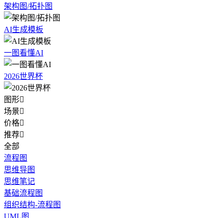
架构图/拓扑图
AI生成模板
一图看懂AI
2026世界杯
图形

场景

价格

推荐

全部
流程图
思维导图
思维笔记
基础流程图
组织结构-流程图
UML图