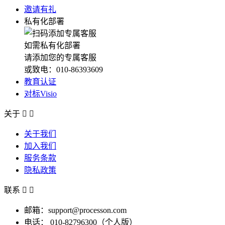
邀请有礼
私有化部署
如需私有化部署
请添加您的专属客服
或致电：010-86393609
教育认证
对标Visio
关于


关于我们
加入我们
服务条款
隐私政策
联系


邮箱：support@processon.com
电话：
010-82796300（个人版）