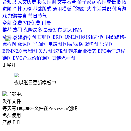
合知识
人文历史
投资理财
文学名著
亲子家庭
心理成长
职场
进阶
个性风格
基础版式
通用模板
影视综艺
生活常识
体育游
戏
旅游美食
节日节气
全部
免费
VIP免费
付费
推荐
热门
克隆最多
最新发布
达人作品
全部
基础流程图
甘特图
ER图
UML图
网络拓扑图
组织结构-
流程图
泳道图
平面图
电路图
图表/表格
架构图
原型图
BPMN2.0
韦恩图
关系图
逻辑图
魏朱商业模式
EPC事件过程
链图
EVC企业价值链图
其他流程图

展开
夜以继日更新模板中...
加载中...
发布文件
每天有
100,000+
文件在ProcessOn创建
免费使用
产品

