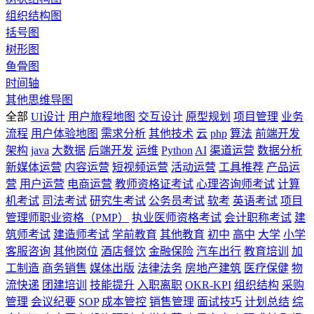
组织结构图
括号图
树形图
鱼骨图
时间轴
其他思维导图
全部
UI设计
用户旅程地图
交互设计
原型规划
项目管理
业务
流程
用户体验地图
需求分析
其他技术
云
php
算法
前端开发
架构
java
大数据
后端开发
运维
Python
AI
渠道运营
数据分析
新媒体运营
内容运营
短视频运营
活动运营
工具推荐
产品运
营
用户运营
电商运营
教师资格证考试
心理咨询师考试
计算
机考试
司法考试
研究生考试
公务员考试
软考
英语考试
项目
管理师职业资格（PMP）
执业医师资格考试
会计职称考试
建
筑师考试
建造师考试
学前教育
其他教育
初中
高中
大学
小学
客服咨询
其他岗位
酒店餐饮
金融保险
汽车出行
教育培训
加
工制造
商务销售
媒体出版
法律法务
房地产建筑
医疗保健
物
流快递
团建培训
技能提升
入职离职
OKR-KPI
组织结构
采购
管理
会议纪要
SOP
成本管控
销售管理
面试技巧
计划总结
综