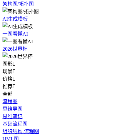
架构图/拓扑图
AI生成模板
一图看懂AI
2026世界杯
图形

场景

价格

推荐

全部
流程图
思维导图
思维笔记
基础流程图
组织结构-流程图
UML图