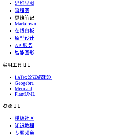
思维导图
流程图
思维笔记
Markdown
在线白板
原型设计
API服务
智能图形
实用工具


LaTex公式编辑器
Geogebra
Mermaid
PlantUML
资源


模板社区
知识教程
专题频道