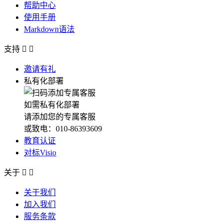
帮助中心
使用手册
Markdown语法
支持


邀请有礼
私有化部署
如需私有化部署
请添加您的专属客服
或致电：010-86393609
教育认证
对标Visio
关于


关于我们
加入我们
服务条款