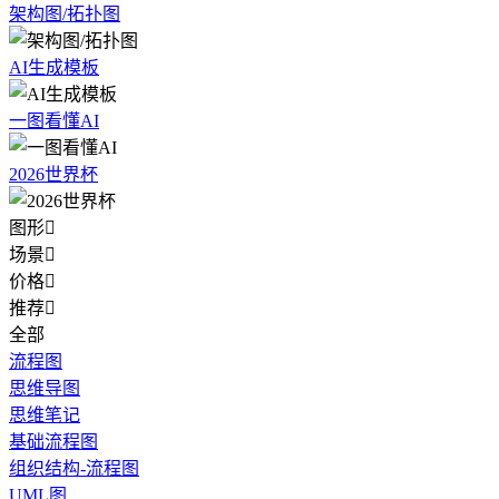
架构图/拓扑图
AI生成模板
一图看懂AI
2026世界杯
图形

场景

价格

推荐

全部
流程图
思维导图
思维笔记
基础流程图
组织结构-流程图
UML图