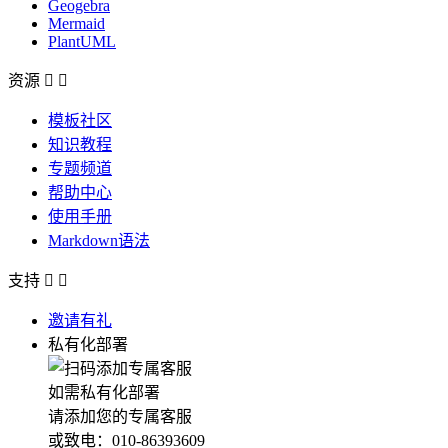
Geogebra
Mermaid
PlantUML
资源


模板社区
知识教程
专题频道
帮助中心
使用手册
Markdown语法
支持


邀请有礼
私有化部署
如需私有化部署
请添加您的专属客服
或致电：010-86393609