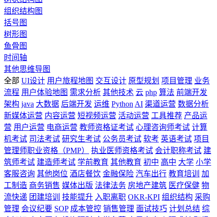
组织结构图
括号图
树形图
鱼骨图
时间轴
其他思维导图
全部
UI设计
用户旅程地图
交互设计
原型规划
项目管理
业务
流程
用户体验地图
需求分析
其他技术
云
php
算法
前端开发
架构
java
大数据
后端开发
运维
Python
AI
渠道运营
数据分析
新媒体运营
内容运营
短视频运营
活动运营
工具推荐
产品运
营
用户运营
电商运营
教师资格证考试
心理咨询师考试
计算
机考试
司法考试
研究生考试
公务员考试
软考
英语考试
项目
管理师职业资格（PMP）
执业医师资格考试
会计职称考试
建
筑师考试
建造师考试
学前教育
其他教育
初中
高中
大学
小学
客服咨询
其他岗位
酒店餐饮
金融保险
汽车出行
教育培训
加
工制造
商务销售
媒体出版
法律法务
房地产建筑
医疗保健
物
流快递
团建培训
技能提升
入职离职
OKR-KPI
组织结构
采购
管理
会议纪要
SOP
成本管控
销售管理
面试技巧
计划总结
综