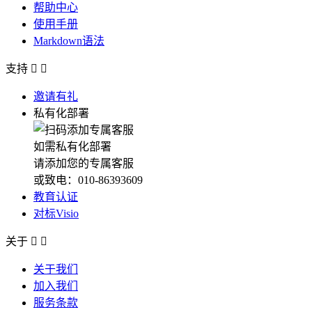
帮助中心
使用手册
Markdown语法
支持


邀请有礼
私有化部署
如需私有化部署
请添加您的专属客服
或致电：010-86393609
教育认证
对标Visio
关于


关于我们
加入我们
服务条款