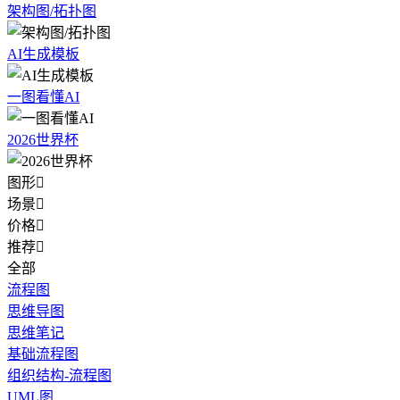
架构图/拓扑图
AI生成模板
一图看懂AI
2026世界杯
图形

场景

价格

推荐

全部
流程图
思维导图
思维笔记
基础流程图
组织结构-流程图
UML图