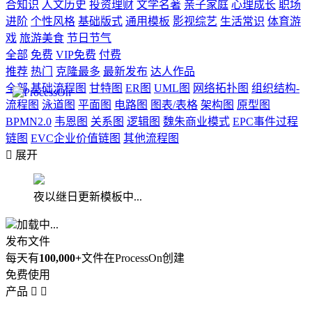
合知识
人文历史
投资理财
文学名著
亲子家庭
心理成长
职场
进阶
个性风格
基础版式
通用模板
影视综艺
生活常识
体育游
戏
旅游美食
节日节气
全部
免费
VIP免费
付费
推荐
热门
克隆最多
最新发布
达人作品
全部
基础流程图
甘特图
ER图
UML图
网络拓扑图
组织结构-
流程图
泳道图
平面图
电路图
图表/表格
架构图
原型图
BPMN2.0
韦恩图
关系图
逻辑图
魏朱商业模式
EPC事件过程
链图
EVC企业价值链图
其他流程图

展开
夜以继日更新模板中...
加载中...
发布文件
每天有
100,000+
文件在ProcessOn创建
免费使用
产品

