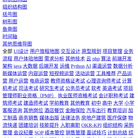
组织结构图
括号图
树形图
鱼骨图
时间轴
其他思维导图
全部
UI设计
用户旅程地图
交互设计
原型规划
项目管理
业务
流程
用户体验地图
需求分析
其他技术
云
php
算法
前端开发
架构
java
大数据
后端开发
运维
Python
AI
渠道运营
数据分析
新媒体运营
内容运营
短视频运营
活动运营
工具推荐
产品运
营
用户运营
电商运营
教师资格证考试
心理咨询师考试
计算
机考试
司法考试
研究生考试
公务员考试
软考
英语考试
项目
管理师职业资格（PMP）
执业医师资格考试
会计职称考试
建
筑师考试
建造师考试
学前教育
其他教育
初中
高中
大学
小学
客服咨询
其他岗位
酒店餐饮
金融保险
汽车出行
教育培训
加
工制造
商务销售
媒体出版
法律法务
房地产建筑
医疗保健
物
流快递
团建培训
技能提升
入职离职
OKR-KPI
组织结构
采购
管理
会议纪要
SOP
成本管控
销售管理
面试技巧
计划总结
综