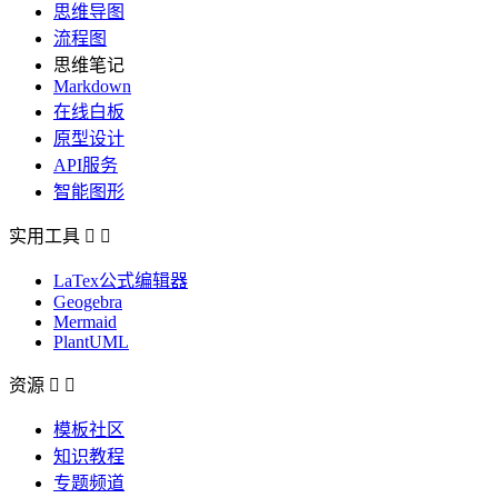
思维导图
流程图
思维笔记
Markdown
在线白板
原型设计
API服务
智能图形
实用工具


LaTex公式编辑器
Geogebra
Mermaid
PlantUML
资源


模板社区
知识教程
专题频道