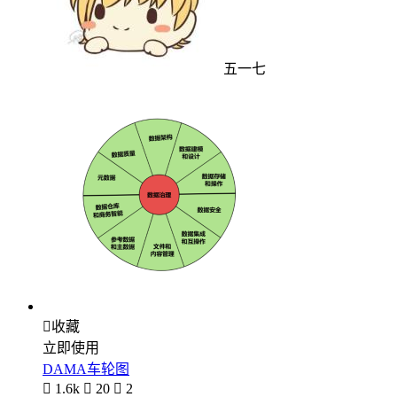
五一七

收藏
立即使用
DAMA车轮图

1.6k

20

2