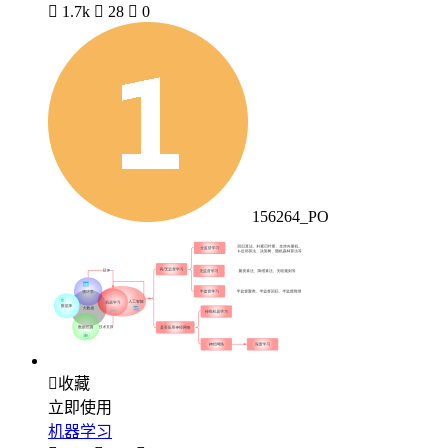

1.7k

28

0
156264_PO

收藏
立即使用
机器学习