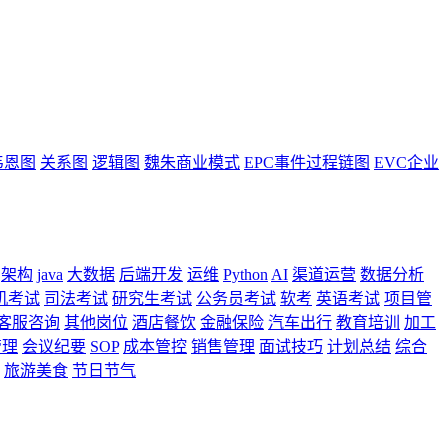
韦恩图
关系图
逻辑图
魏朱商业模式
EPC事件过程链图
EVC企业
架构
java
大数据
后端开发
运维
Python
AI
渠道运营
数据分析
机考试
司法考试
研究生考试
公务员考试
软考
英语考试
项目管
客服咨询
其他岗位
酒店餐饮
金融保险
汽车出行
教育培训
加工
管理
会议纪要
SOP
成本管控
销售管理
面试技巧
计划总结
综合
旅游美食
节日节气