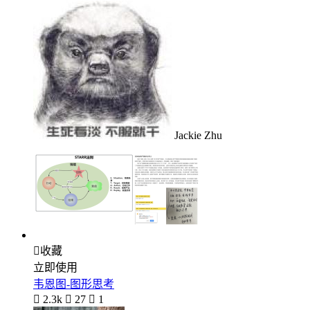
Jackie Zhu

收藏
立即使用
韦恩图-图形思考

2.3k

27

1