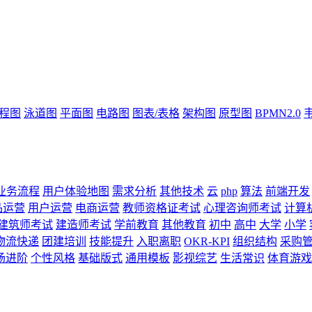
流程图
泳道图
平面图
电路图
图表/表格
架构图
原型图
BPMN2.0
业务流程
用户体验地图
需求分析
其他技术
云
php
算法
前端开发
品运营
用户运营
电商运营
教师资格证考试
心理咨询师考试
计算
建筑师考试
建造师考试
学前教育
其他教育
初中
高中
大学
小学
物流快递
团建培训
技能提升
入职离职
OKR-KPI
组织结构
采购
场进阶
个性风格
基础版式
通用模板
影视综艺
生活常识
体育游戏