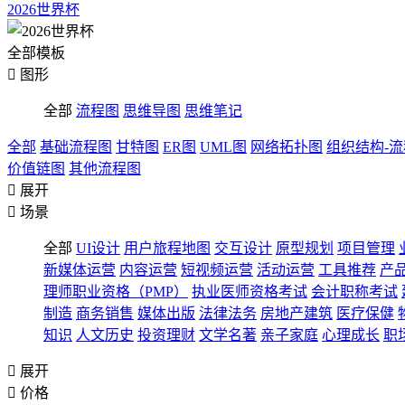
2026世界杯
全部模板

图形
全部
流程图
思维导图
思维笔记
全部
基础流程图
甘特图
ER图
UML图
网络拓扑图
组织结构-
价值链图
其他流程图

展开

场景
全部
UI设计
用户旅程地图
交互设计
原型规划
项目管理
新媒体运营
内容运营
短视频运营
活动运营
工具推荐
产
理师职业资格（PMP）
执业医师资格考试
会计职称考试
制造
商务销售
媒体出版
法律法务
房地产建筑
医疗保健
知识
人文历史
投资理财
文学名著
亲子家庭
心理成长
职

展开

价格