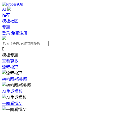
AI
推荐
模板社区
专题
登录
免费注册

模板专题
查看更多
流程梳理
架构图/拓扑图
AI生成模板
一图看懂AI