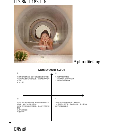

3.8k

183

6
Aphroditefang

收藏