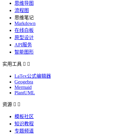
思维导图
流程图
思维笔记
Markdown
在线白板
原型设计
API服务
智能图形
实用工具


LaTex公式编辑器
Geogebra
Mermaid
PlantUML
资源


模板社区
知识教程
专题频道