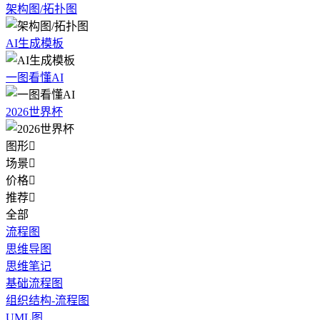
架构图/拓扑图
AI生成模板
一图看懂AI
2026世界杯
图形

场景

价格

推荐

全部
流程图
思维导图
思维笔记
基础流程图
组织结构-流程图
UML图