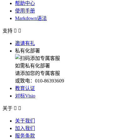
帮助中心
使用手册
Markdown语法
支持


邀请有礼
私有化部署
如需私有化部署
请添加您的专属客服
或致电：010-86393609
教育认证
对标Visio
关于


关于我们
加入我们
服务条款