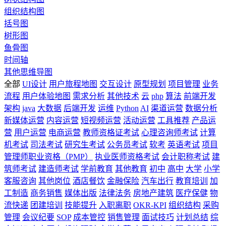
组织结构图
括号图
树形图
鱼骨图
时间轴
其他思维导图
全部
UI设计
用户旅程地图
交互设计
原型规划
项目管理
业务
流程
用户体验地图
需求分析
其他技术
云
php
算法
前端开发
架构
java
大数据
后端开发
运维
Python
AI
渠道运营
数据分析
新媒体运营
内容运营
短视频运营
活动运营
工具推荐
产品运
营
用户运营
电商运营
教师资格证考试
心理咨询师考试
计算
机考试
司法考试
研究生考试
公务员考试
软考
英语考试
项目
管理师职业资格（PMP）
执业医师资格考试
会计职称考试
建
筑师考试
建造师考试
学前教育
其他教育
初中
高中
大学
小学
客服咨询
其他岗位
酒店餐饮
金融保险
汽车出行
教育培训
加
工制造
商务销售
媒体出版
法律法务
房地产建筑
医疗保健
物
流快递
团建培训
技能提升
入职离职
OKR-KPI
组织结构
采购
管理
会议纪要
SOP
成本管控
销售管理
面试技巧
计划总结
综