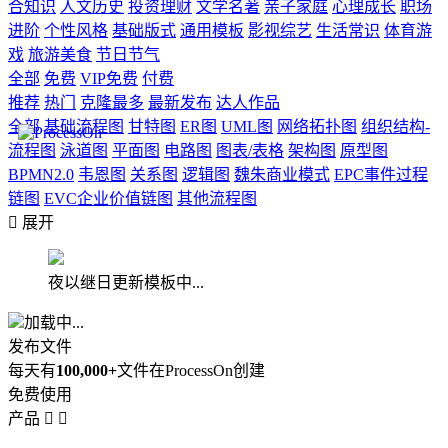
合知识
人文历史
投资理财
文学名著
亲子家庭
心理成长
职场
进阶
个性风格
基础版式
通用模板
影视综艺
生活常识
体育游
戏
旅游美食
节日节气
全部
免费
VIP免费
付费
推荐
热门
克隆最多
最新发布
达人作品
全部
基础流程图
甘特图
ER图
UML图
网络拓扑图
组织结构-
流程图
泳道图
平面图
电路图
图表/表格
架构图
原型图
BPMN2.0
韦恩图
关系图
逻辑图
魏朱商业模式
EPC事件过程
链图
EVC企业价值链图
其他流程图

展开
夜以继日更新模板中...
加载中...
发布文件
每天有
100,000+
文件在ProcessOn创建
免费使用
产品

