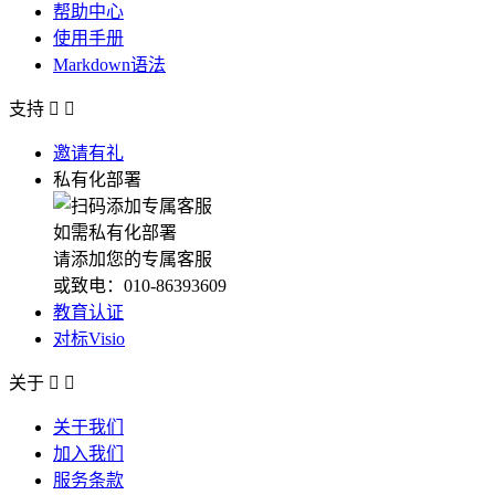
帮助中心
使用手册
Markdown语法
支持


邀请有礼
私有化部署
如需私有化部署
请添加您的专属客服
或致电：010-86393609
教育认证
对标Visio
关于


关于我们
加入我们
服务条款