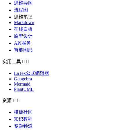
思维导图
流程图
思维笔记
Markdown
在线白板
原型设计
API服务
智能图形
实用工具


LaTex公式编辑器
Geogebra
Mermaid
PlantUML
资源


模板社区
知识教程
专题频道