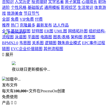
合知识
人文历史
投资理财
文学名著
亲子家庭
心理成长
职场
进阶
个性风格
基础版式
通用模板
影视综艺
生活常识
体育游
戏
旅游美食
节日节气
全部
免费
VIP免费
付费
推荐
热门
克隆最多
最新发布
达人作品
全部
基础流程图
甘特图
ER图
UML图
网络拓扑图
组织结构-
流程图
泳道图
平面图
电路图
图表/表格
架构图
原型图
BPMN2.0
韦恩图
关系图
逻辑图
魏朱商业模式
EPC事件过程
链图
EVC企业价值链图
其他流程图

展开
夜以继日更新模板中...
加载中...
发布文件
每天有
100,000+
文件在ProcessOn创建
免费使用
产品

