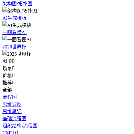
架构图/拓扑图
AI生成模板
一图看懂AI
2026世界杯
图形

场景

价格

推荐

全部
流程图
思维导图
思维笔记
基础流程图
组织结构-流程图
UML图