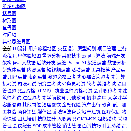
组织结构图
括号图
树形图
鱼骨图
时间轴
其他思维导图
全部
UI设计
用户旅程地图
交互设计
原型规划
项目管理
业务
流程
用户体验地图
需求分析
其他技术
云
php
算法
前端开发
架构
java
大数据
后端开发
运维
Python
AI
渠道运营
数据分析
新媒体运营
内容运营
短视频运营
活动运营
工具推荐
产品运
营
用户运营
电商运营
教师资格证考试
心理咨询师考试
计算
机考试
司法考试
研究生考试
公务员考试
软考
英语考试
项目
管理师职业资格（PMP）
执业医师资格考试
会计职称考试
建
筑师考试
建造师考试
学前教育
其他教育
初中
高中
大学
小学
客服咨询
其他岗位
酒店餐饮
金融保险
汽车出行
教育培训
加
工制造
商务销售
媒体出版
法律法务
房地产建筑
医疗保健
物
流快递
团建培训
技能提升
入职离职
OKR-KPI
组织结构
采购
管理
会议纪要
SOP
成本管控
销售管理
面试技巧
计划总结
综