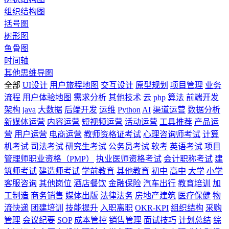
组织结构图
括号图
树形图
鱼骨图
时间轴
其他思维导图
全部
UI设计
用户旅程地图
交互设计
原型规划
项目管理
业务
流程
用户体验地图
需求分析
其他技术
云
php
算法
前端开发
架构
java
大数据
后端开发
运维
Python
AI
渠道运营
数据分析
新媒体运营
内容运营
短视频运营
活动运营
工具推荐
产品运
营
用户运营
电商运营
教师资格证考试
心理咨询师考试
计算
机考试
司法考试
研究生考试
公务员考试
软考
英语考试
项目
管理师职业资格（PMP）
执业医师资格考试
会计职称考试
建
筑师考试
建造师考试
学前教育
其他教育
初中
高中
大学
小学
客服咨询
其他岗位
酒店餐饮
金融保险
汽车出行
教育培训
加
工制造
商务销售
媒体出版
法律法务
房地产建筑
医疗保健
物
流快递
团建培训
技能提升
入职离职
OKR-KPI
组织结构
采购
管理
会议纪要
SOP
成本管控
销售管理
面试技巧
计划总结
综