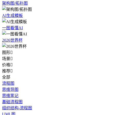
架构图/拓扑图
AI生成模板
一图看懂AI
2026世界杯
图形

场景

价格

推荐

全部
流程图
思维导图
思维笔记
基础流程图
组织结构-流程图
UML图