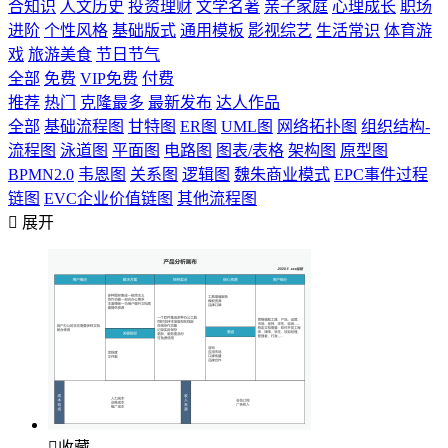
合知识
人文历史
投资理财
文学名著
亲子家庭
心理成长
职场
进阶
个性风格
基础版式
通用模板
影视综艺
生活常识
体育游
戏
旅游美食
节日节气
全部
免费
VIP免费
付费
推荐
热门
克隆最多
最新发布
达人作品
全部
基础流程图
甘特图
ER图
UML图
网络拓扑图
组织结构-
流程图
泳道图
平面图
电路图
图表/表格
架构图
原型图
BPMN2.0
韦恩图
关系图
逻辑图
魏朱商业模式
EPC事件过程
链图
EVC企业价值链图
其他流程图

展开

收藏