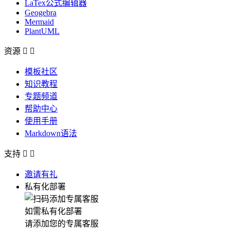
LaTex公式编辑器
Geogebra
Mermaid
PlantUML
资源


模板社区
知识教程
专题频道
帮助中心
使用手册
Markdown语法
支持


邀请有礼
私有化部署
如需私有化部署
请添加您的专属客服