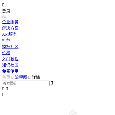

登录
AI
企业服务
解决方案
API服务
推荐
模板社区
价格
入门教程
知识社区
免费使用
首页

流程图

详情



