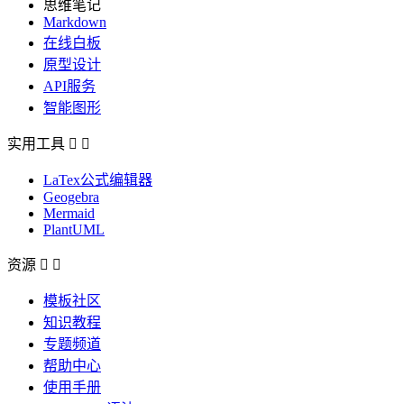
思维笔记
Markdown
在线白板
原型设计
API服务
智能图形
实用工具


LaTex公式编辑器
Geogebra
Mermaid
PlantUML
资源


模板社区
知识教程
专题频道
帮助中心
使用手册