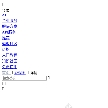

登录
AI
企业服务
解决方案
API服务
推荐
模板社区
价格
入门教程
知识社区
免费使用
首页

流程图

详情



