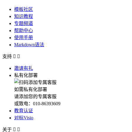
模板社区
知识教程
专题频道
帮助中心
使用手册
Markdown语法
支持


邀请有礼
私有化部署
如需私有化部署
请添加您的专属客服
或致电：010-86393609
教育认证
对标Visio
关于

