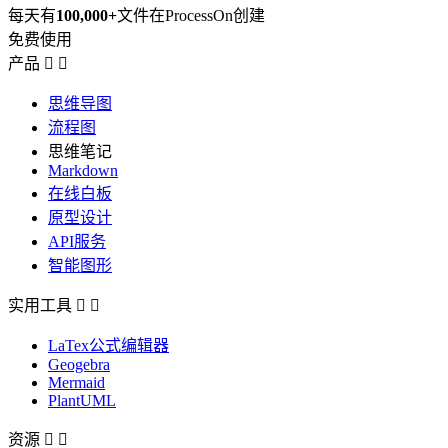
每天有
100,000+
文件在ProcessOn创建
免费使用
产品


思维导图
流程图
思维笔记
Markdown
在线白板
原型设计
API服务
智能图形
实用工具


LaTex公式编辑器
Geogebra
Mermaid
PlantUML
资源

