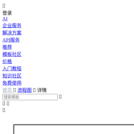

登录
AI
企业服务
解决方案
API服务
推荐
模板社区
价格
入门教程
知识社区
免费使用
首页

流程图

详情



