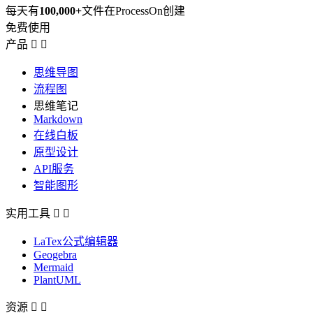
每天有
100,000+
文件在ProcessOn创建
免费使用
产品


思维导图
流程图
思维笔记
Markdown
在线白板
原型设计
API服务
智能图形
实用工具


LaTex公式编辑器
Geogebra
Mermaid
PlantUML
资源

