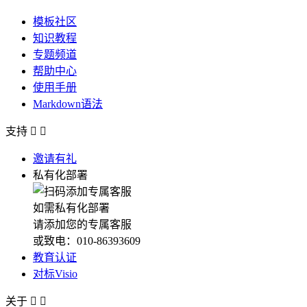
模板社区
知识教程
专题频道
帮助中心
使用手册
Markdown语法
支持


邀请有礼
私有化部署
如需私有化部署
请添加您的专属客服
或致电：010-86393609
教育认证
对标Visio
关于

