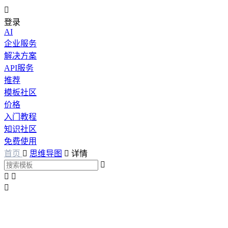

登录
AI
企业服务
解决方案
API服务
推荐
模板社区
价格
入门教程
知识社区
免费使用
首页

思维导图

详情



