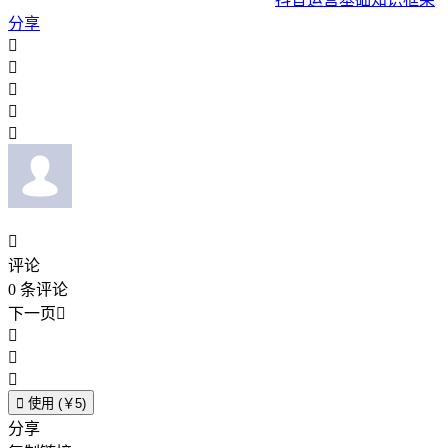
分享






评论
0
条评论
下一页





使用 (￥5)
分享