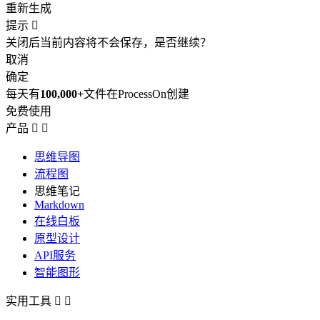
重新生成
提示

关闭后当前内容将不会保存，是否继续？
取消
确定
每天有
100,000+
文件在ProcessOn创建
免费使用
产品


思维导图
流程图
思维笔记
Markdown
在线白板
原型设计
API服务
智能图形
实用工具

