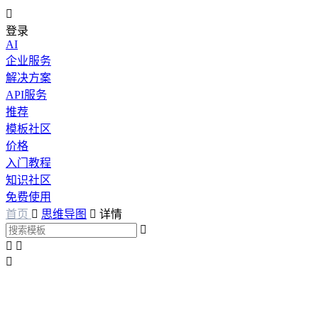

登录
AI
企业服务
解决方案
API服务
推荐
模板社区
价格
入门教程
知识社区
免费使用
首页

思维导图

详情



