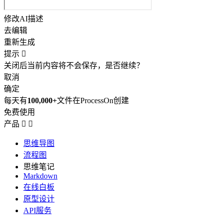
修改AI描述
去编辑
重新生成
提示

关闭后当前内容将不会保存，是否继续？
取消
确定
每天有
100,000+
文件在ProcessOn创建
免费使用
产品


思维导图
流程图
思维笔记
Markdown
在线白板
原型设计
API服务