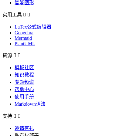
智能图形
实用工具


LaTex公式编辑器
Geogebra
Mermaid
PlantUML
资源


模板社区
知识教程
专题频道
帮助中心
使用手册
Markdown语法
支持


邀请有礼
私有化部署