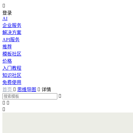

登录
AI
企业服务
解决方案
API服务
推荐
模板社区
价格
入门教程
知识社区
免费使用
首页

思维导图

详情



