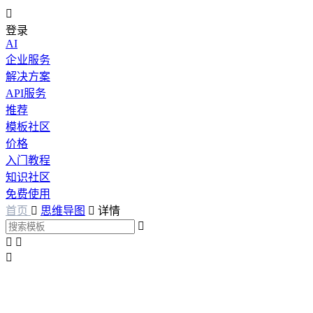

登录
AI
企业服务
解决方案
API服务
推荐
模板社区
价格
入门教程
知识社区
免费使用
首页

思维导图

详情



