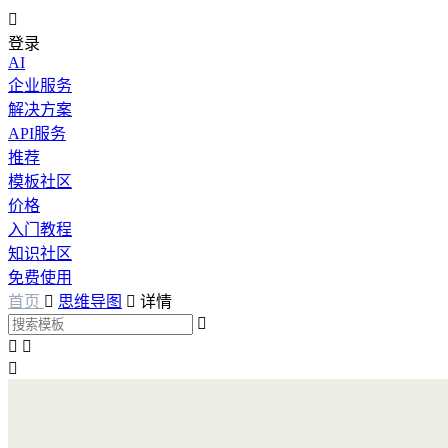

登录
AI
企业服务
解决方案
API服务
推荐
模板社区
价格
入门教程
知识社区
免费使用
首页

思维导图

详情



