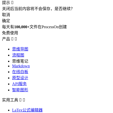
提示

关闭后当前内容将不会保存，是否继续？
取消
确定
每天有
100,000+
文件在ProcessOn创建
免费使用
产品


思维导图
流程图
思维笔记
Markdown
在线白板
原型设计
API服务
智能图形
实用工具


LaTex公式编辑器