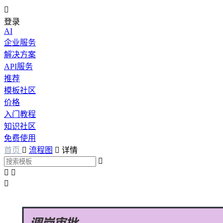

登录
AI
企业服务
解决方案
API服务
推荐
模板社区
价格
入门教程
知识社区
免费使用
首页

流程图

详情



