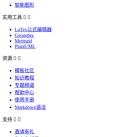
智能图形
实用工具


LaTex公式编辑器
Geogebra
Mermaid
PlantUML
资源


模板社区
知识教程
专题频道
帮助中心
使用手册
Markdown语法
支持


邀请有礼