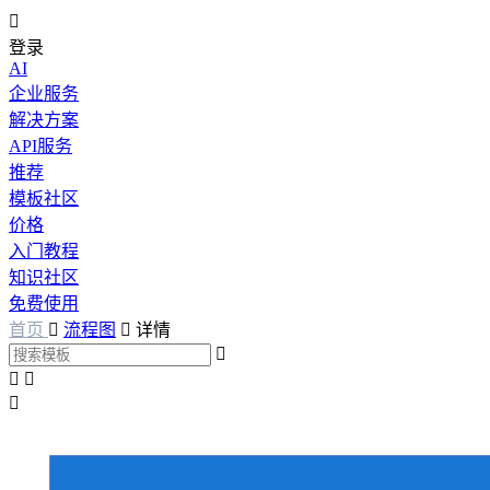

登录
AI
企业服务
解决方案
API服务
推荐
模板社区
价格
入门教程
知识社区
免费使用
首页

流程图

详情



