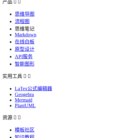
产品


思维导图
流程图
思维笔记
Markdown
在线白板
原型设计
API服务
智能图形
实用工具


LaTex公式编辑器
Geogebra
Mermaid
PlantUML
资源


模板社区
知识教程