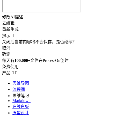
修改AI描述
去编辑
重新生成
提示

关闭后当前内容将不会保存，是否继续？
取消
确定
每天有
100,000+
文件在ProcessOn创建
免费使用
产品


思维导图
流程图
思维笔记
Markdown
在线白板
原型设计