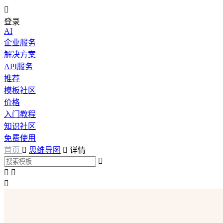

登录
AI
企业服务
解决方案
API服务
推荐
模板社区
价格
入门教程
知识社区
免费使用
首页

思维导图

详情



