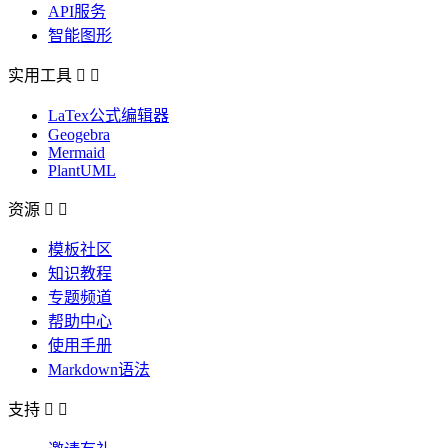
API服务
智能图形
实用工具


LaTex公式编辑器
Geogebra
Mermaid
PlantUML
资源


模板社区
知识教程
专题频道
帮助中心
使用手册
Markdown语法
支持

