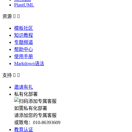
PlantUML
资源


模板社区
知识教程
专题频道
帮助中心
使用手册
Markdown语法
支持


邀请有礼
私有化部署
如需私有化部署
请添加您的专属客服
或致电：010-86393609
教育认证