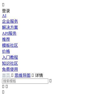

登录
AI
企业服务
解决方案
API服务
推荐
模板社区
价格
入门教程
知识社区
免费使用
首页

思维导图

详情



