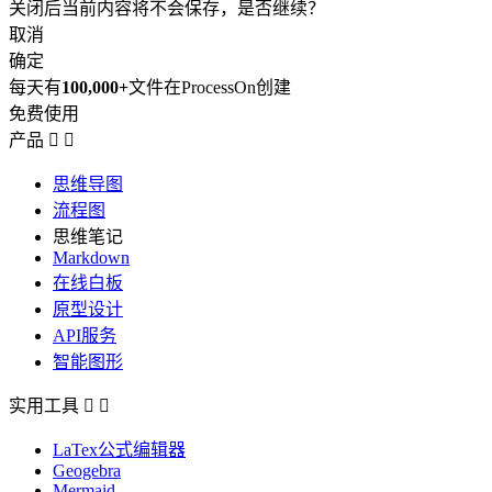
关闭后当前内容将不会保存，是否继续？
取消
确定
每天有
100,000+
文件在ProcessOn创建
免费使用
产品


思维导图
流程图
思维笔记
Markdown
在线白板
原型设计
API服务
智能图形
实用工具


LaTex公式编辑器
Geogebra
Mermaid