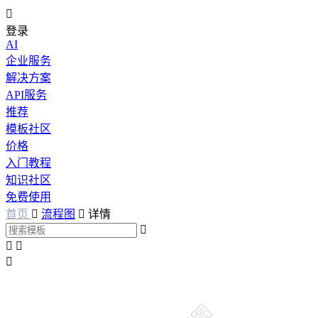

登录
AI
企业服务
解决方案
API服务
推荐
模板社区
价格
入门教程
知识社区
免费使用
首页

流程图

详情



