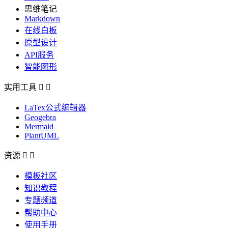
思维笔记
Markdown
在线白板
原型设计
API服务
智能图形
实用工具


LaTex公式编辑器
Geogebra
Mermaid
PlantUML
资源


模板社区
知识教程
专题频道
帮助中心
使用手册