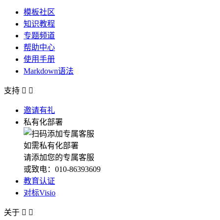
模板社区
知识教程
专题频道
帮助中心
使用手册
Markdown语法
支持


邀请有礼
私有化部署
如需私有化部署
请添加您的专属客服
或致电：010-86393609
教育认证
对标Visio
关于

