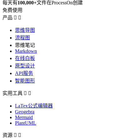
每天有
100,000+
文件在ProcessOn创建
免费使用
产品


思维导图
流程图
思维笔记
Markdown
在线白板
原型设计
API服务
智能图形
实用工具


LaTex公式编辑器
Geogebra
Mermaid
PlantUML
资源

