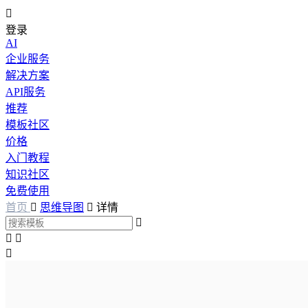

登录
AI
企业服务
解决方案
API服务
推荐
模板社区
价格
入门教程
知识社区
免费使用
首页

思维导图

详情



