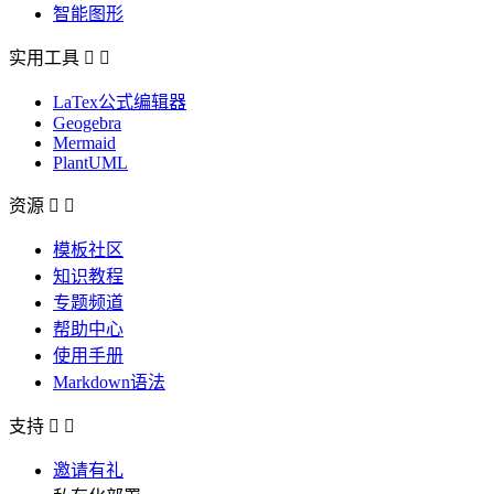
智能图形
实用工具


LaTex公式编辑器
Geogebra
Mermaid
PlantUML
资源


模板社区
知识教程
专题频道
帮助中心
使用手册
Markdown语法
支持


邀请有礼