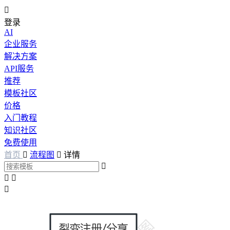

登录
AI
企业服务
解决方案
API服务
推荐
模板社区
价格
入门教程
知识社区
免费使用
首页

流程图

详情



