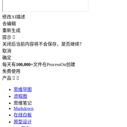
修改AI描述
去编辑
重新生成
提示

关闭后当前内容将不会保存，是否继续？
取消
确定
每天有
100,000+
文件在ProcessOn创建
免费使用
产品


思维导图
流程图
思维笔记
Markdown
在线白板
原型设计