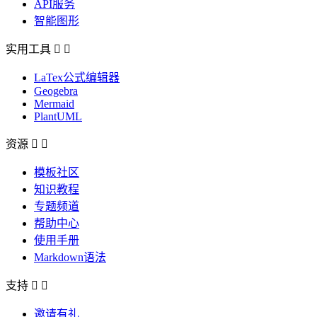
API服务
智能图形
实用工具


LaTex公式编辑器
Geogebra
Mermaid
PlantUML
资源


模板社区
知识教程
专题频道
帮助中心
使用手册
Markdown语法
支持


邀请有礼