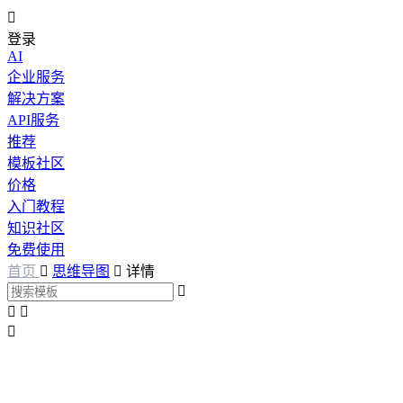

登录
AI
企业服务
解决方案
API服务
推荐
模板社区
价格
入门教程
知识社区
免费使用
首页

思维导图

详情



