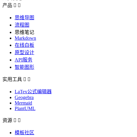
产品


思维导图
流程图
思维笔记
Markdown
在线白板
原型设计
API服务
智能图形
实用工具


LaTex公式编辑器
Geogebra
Mermaid
PlantUML
资源


模板社区