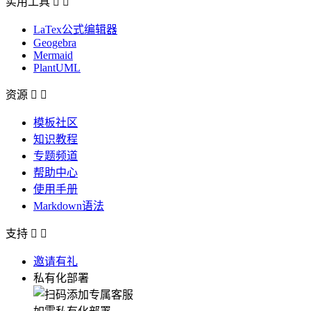
实用工具


LaTex公式编辑器
Geogebra
Mermaid
PlantUML
资源


模板社区
知识教程
专题频道
帮助中心
使用手册
Markdown语法
支持


邀请有礼
私有化部署