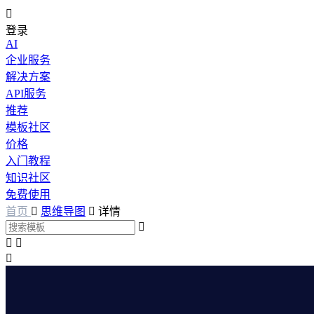

登录
AI
企业服务
解决方案
API服务
推荐
模板社区
价格
入门教程
知识社区
免费使用
首页

思维导图

详情



