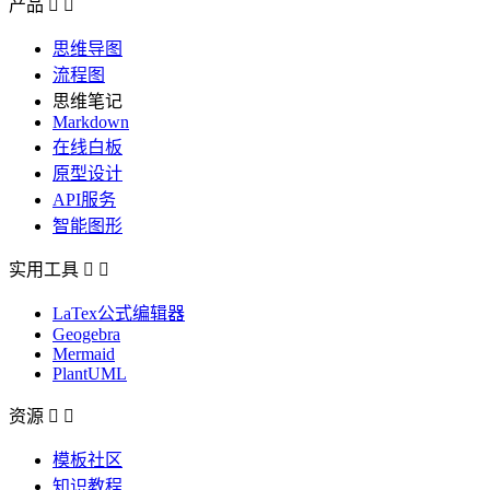
产品


思维导图
流程图
思维笔记
Markdown
在线白板
原型设计
API服务
智能图形
实用工具


LaTex公式编辑器
Geogebra
Mermaid
PlantUML
资源


模板社区
知识教程