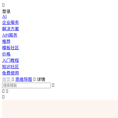

登录
AI
企业服务
解决方案
API服务
推荐
模板社区
价格
入门教程
知识社区
免费使用
首页

思维导图

详情



