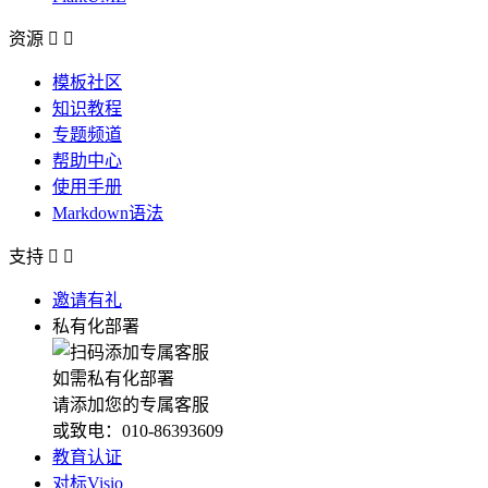
资源


模板社区
知识教程
专题频道
帮助中心
使用手册
Markdown语法
支持


邀请有礼
私有化部署
如需私有化部署
请添加您的专属客服
或致电：010-86393609
教育认证
对标Visio