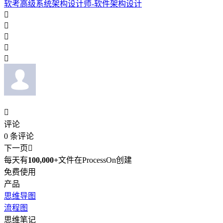
软考高级系统架构设计师-软件架构设计






评论
0
条评论
下一页

每天有
100,000+
文件在ProcessOn创建
免费使用
产品
思维导图
流程图
思维笔记