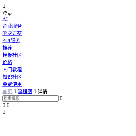

登录
AI
企业服务
解决方案
API服务
推荐
模板社区
价格
入门教程
知识社区
免费使用
首页

流程图

详情



