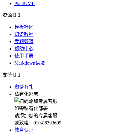
PlantUML
资源


模板社区
知识教程
专题频道
帮助中心
使用手册
Markdown语法
支持


邀请有礼
私有化部署
如需私有化部署
请添加您的专属客服
或致电：010-86393609
教育认证