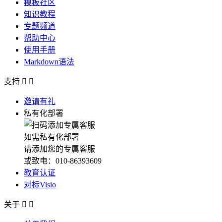
模板社区
知识教程
专题频道
帮助中心
使用手册
Markdown语法
支持


邀请有礼
私有化部署
如需私有化部署
请添加您的专属客服
或致电：010-86393609
教育认证
对标Visio
关于

