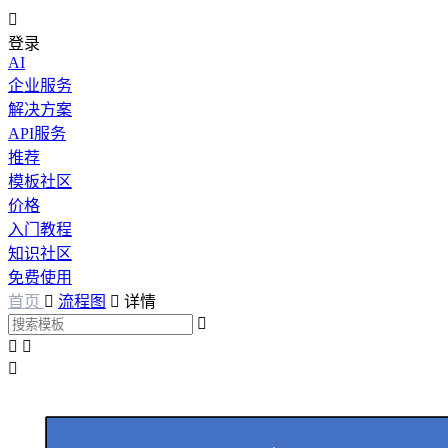

登录
AI
企业服务
解决方案
API服务
推荐
模板社区
价格
入门教程
知识社区
免费使用
首页

流程图

详情



