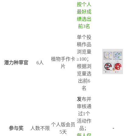
按个人
最好成
绩选出
前3名
单个投
稿作品
浏览量
植物手作卡
≥100；
潜力种草官
6人
片
根据浏
览量选
出前6
名
发
布并
审核通
过1个
活动作
个人版会员
-
参与奖
人数不限
品；
5天
每人仅