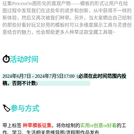
征集ProcessOn图形化的直观产物——模板的形式让用户在绘
图过程中发现我们在这些年的进步和创新，从中获得不一样的
新体验，然后又再次被我们种草。另外，当大家晒出自己绘制
的那些好看好玩又好用的模板时可以多维度展示工具与灵感创
意结合的魅力，也会帮助更多人种草这款宝藏工具哦~
—————
⏱️
活动时间
2024年6月7日 - 2024年7月5日17:00 (
必须在此时间范围内投
稿，否则不计数
)
—————
🏷️
参与方式
带上标签
种草模板征集
，将你绘制的
实用or创意or好看
的工
作、学习、生活相关思维导图/流程图作品发布