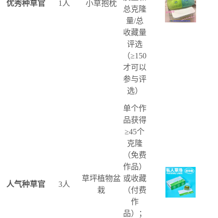
优秀种草官
1人
小草抱枕
总克隆
量/总
收藏量
评选
（≥150
才可以
参与评
选）
单个作
品获得
≥45个
克隆
（免费
作品）
草坪植物盆
或收藏
人气种草官
3人
栽
（付费
作
品）；