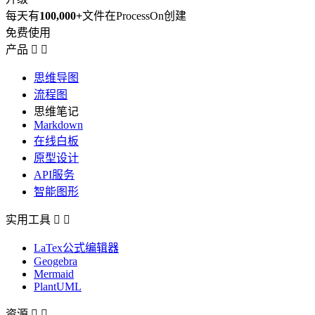
每天有
100,000+
文件在ProcessOn创建
免费使用
产品


思维导图
流程图
思维笔记
Markdown
在线白板
原型设计
API服务
智能图形
实用工具


LaTex公式编辑器
Geogebra
Mermaid
PlantUML
资源

