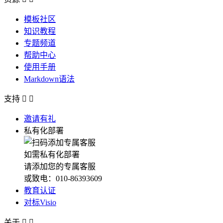
模板社区
知识教程
专题频道
帮助中心
使用手册
Markdown语法
支持


邀请有礼
私有化部署
如需私有化部署
请添加您的专属客服
或致电：010-86393609
教育认证
对标Visio
关于

