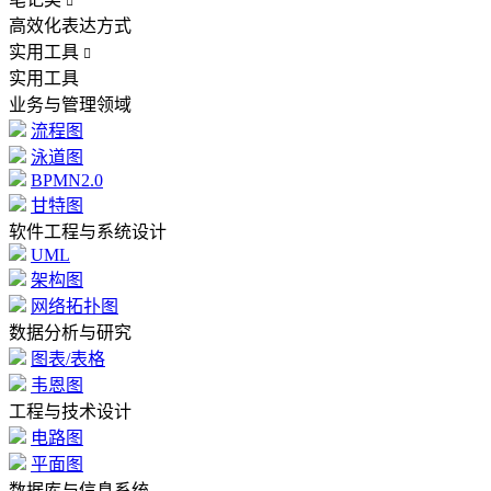

高效化表达方式
实用工具

实用工具
业务与管理领域
流程图
泳道图
BPMN2.0
甘特图
软件工程与系统设计
UML
架构图
网络拓扑图
数据分析与研究
图表/表格
韦恩图
工程与技术设计
电路图
平面图
数据库与信息系统