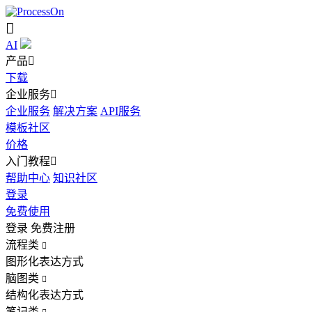

AI
产品

下载
企业服务

企业服务
解决方案
API服务
模板社区
价格
入门教程

帮助中心
知识社区
登录
免费使用
登录
免费注册
流程类

图形化表达方式
脑图类

结构化表达方式
笔记类