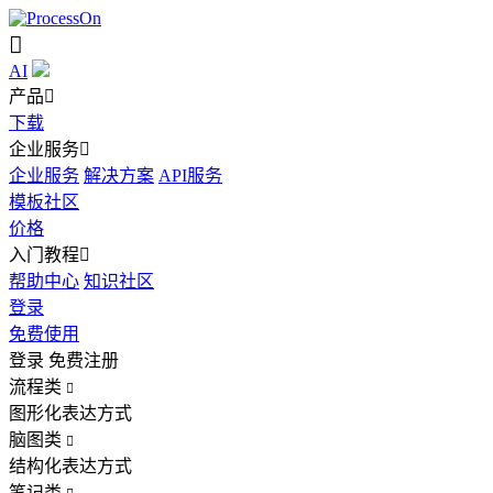

AI
产品

下载
企业服务

企业服务
解决方案
API服务
模板社区
价格
入门教程

帮助中心
知识社区
登录
免费使用
登录
免费注册
流程类

图形化表达方式
脑图类

结构化表达方式
笔记类