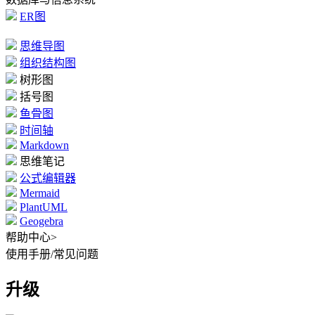
ER图
思维导图
组织结构图
树形图
括号图
鱼骨图
时间轴
Markdown
思维笔记
公式编辑器
Mermaid
PlantUML
Geogebra
帮助中心
>
使用手册
/
常见问题
升级