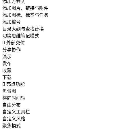
添加方程式
添加图片、链接与附件
添加图标、标签与任务
添加编号
目录大纲与查找替换
切换思维笔记模式

外部交付
分享协作
演示
发布
收藏
下载

亮点功能
鱼骨图
横向时间轴
自由分布
自定义工具栏
自定义风格
聚焦模式