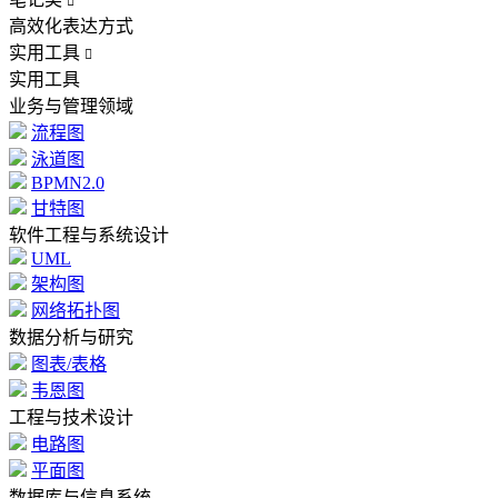

高效化表达方式
实用工具

实用工具
业务与管理领域
流程图
泳道图
BPMN2.0
甘特图
软件工程与系统设计
UML
架构图
网络拓扑图
数据分析与研究
图表/表格
韦恩图
工程与技术设计
电路图
平面图
数据库与信息系统