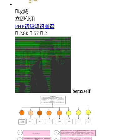

收藏
立即使用
PHP初级知识图谱

2.8k

57

2
bemxself