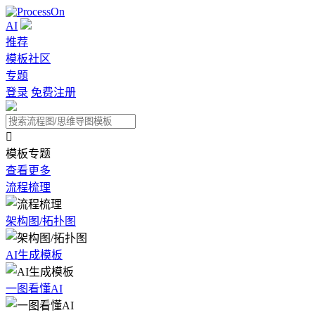
AI
推荐
模板社区
专题
登录
免费注册

模板专题
查看更多
流程梳理
架构图/拓扑图
AI生成模板
一图看懂AI