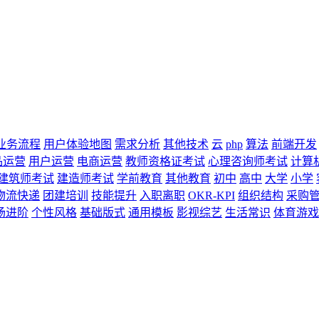
业务流程
用户体验地图
需求分析
其他技术
云
php
算法
前端开发
品运营
用户运营
电商运营
教师资格证考试
心理咨询师考试
计算
建筑师考试
建造师考试
学前教育
其他教育
初中
高中
大学
小学
物流快递
团建培训
技能提升
入职离职
OKR-KPI
组织结构
采购
场进阶
个性风格
基础版式
通用模板
影视综艺
生活常识
体育游戏