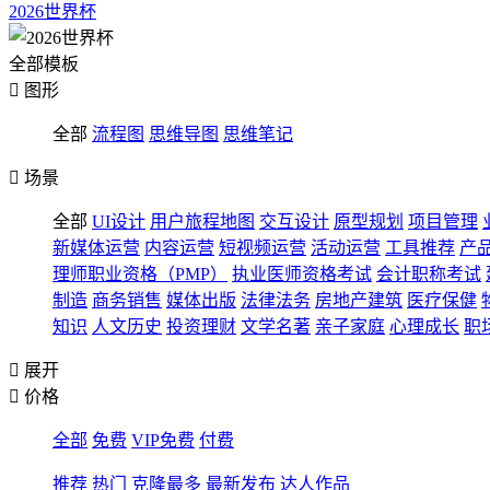
2026世界杯
全部模板

图形
全部
流程图
思维导图
思维笔记

场景
全部
UI设计
用户旅程地图
交互设计
原型规划
项目管理
新媒体运营
内容运营
短视频运营
活动运营
工具推荐
产
理师职业资格（PMP）
执业医师资格考试
会计职称考试
制造
商务销售
媒体出版
法律法务
房地产建筑
医疗保健
知识
人文历史
投资理财
文学名著
亲子家庭
心理成长
职

展开

价格
全部
免费
VIP免费
付费
推荐
热门
克隆最多
最新发布
达人作品