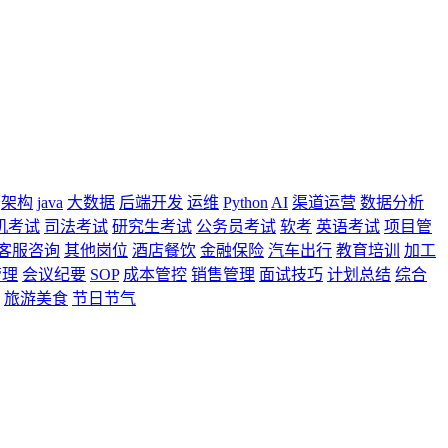
架构
java
大数据
后端开发
运维
Python
AI
渠道运营
数据分析
机考试
司法考试
研究生考试
公务员考试
软考
英语考试
项目管
客服咨询
其他岗位
酒店餐饮
金融保险
汽车出行
教育培训
加工
管理
会议纪要
SOP
成本管控
销售管理
面试技巧
计划总结
综合
旅游美食
节日节气