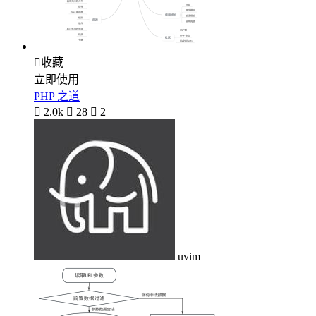

收藏
立即使用
PHP 之道

2.0k

28

2
uvim