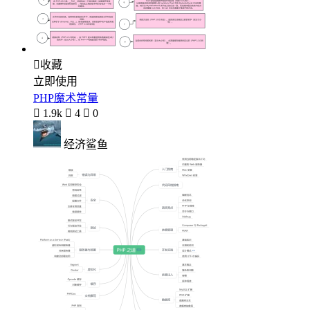

收藏
立即使用
PHP魔术常量

1.9k

4

0
经济鲨鱼