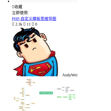

收藏
立即使用
PHP-自定义模板思维导图

2.3k

11

0
AndyWei