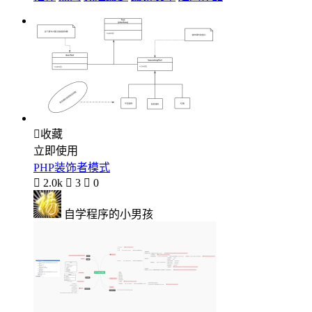

收藏
立即使用
PHP装饰者模式

2.0k

3

0
自学程序的小男孩