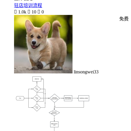
驻店培训流程

1.0k

10

0
免费
linsongwei33