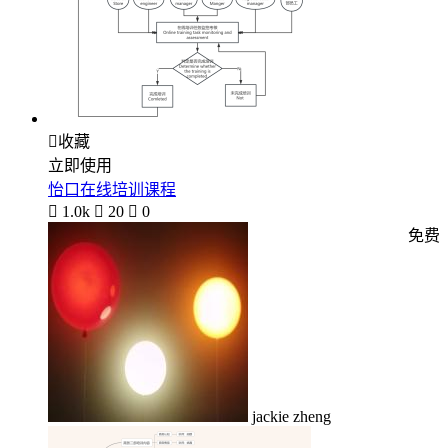

收藏
立即使用
怡口在线培训课程

1.0k

20

0
免费
jackie zheng