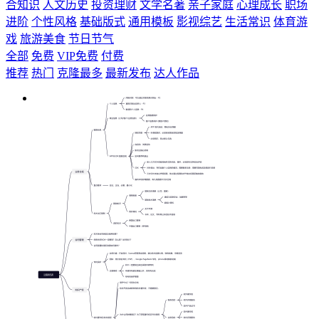
合知识
人文历史
投资理财
文学名著
亲子家庭
心理成长
职场
进阶
个性风格
基础版式
通用模板
影视综艺
生活常识
体育游
戏
旅游美食
节日节气
全部
免费
VIP免费
付费
推荐
热门
克隆最多
最新发布
达人作品