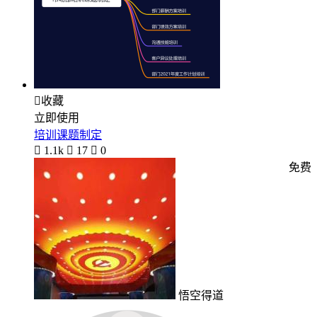

收藏
立即使用
培训课题制定

1.1k

17

0
免费
悟空得道