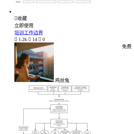

收藏
立即使用
培训工作边界

1.2k

14

0
免费
鸡丝兔