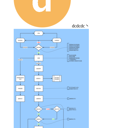
dcdcdc丶