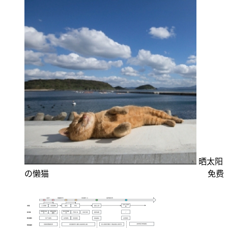
晒太阳
の懒猫
免费