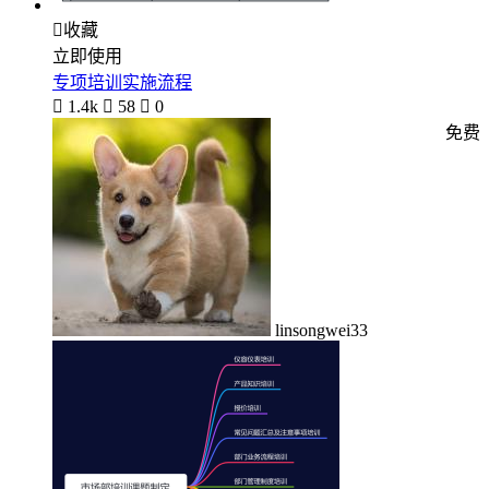

收藏
立即使用
专项培训实施流程

1.4k

58

0
免费
linsongwei33