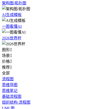
架构图/拓扑图
AI生成模板
一图看懂AI
2026世界杯
图形

场景

价格

推荐

全部
流程图
思维导图
思维笔记
基础流程图
组织结构-流程图
UML图