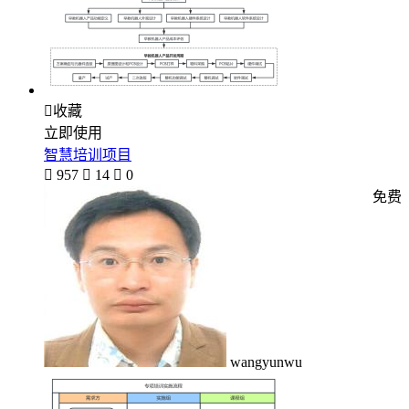

收藏
立即使用
智慧培训项目

957

14

0
免费
wangyunwu