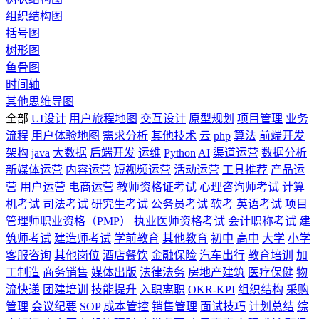
组织结构图
括号图
树形图
鱼骨图
时间轴
其他思维导图
全部
UI设计
用户旅程地图
交互设计
原型规划
项目管理
业务
流程
用户体验地图
需求分析
其他技术
云
php
算法
前端开发
架构
java
大数据
后端开发
运维
Python
AI
渠道运营
数据分析
新媒体运营
内容运营
短视频运营
活动运营
工具推荐
产品运
营
用户运营
电商运营
教师资格证考试
心理咨询师考试
计算
机考试
司法考试
研究生考试
公务员考试
软考
英语考试
项目
管理师职业资格（PMP）
执业医师资格考试
会计职称考试
建
筑师考试
建造师考试
学前教育
其他教育
初中
高中
大学
小学
客服咨询
其他岗位
酒店餐饮
金融保险
汽车出行
教育培训
加
工制造
商务销售
媒体出版
法律法务
房地产建筑
医疗保健
物
流快递
团建培训
技能提升
入职离职
OKR-KPI
组织结构
采购
管理
会议纪要
SOP
成本管控
销售管理
面试技巧
计划总结
综