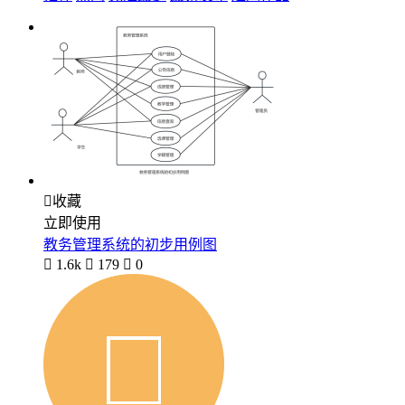

收藏
立即使用
教务管理系统的初步用例图

1.6k

179

0