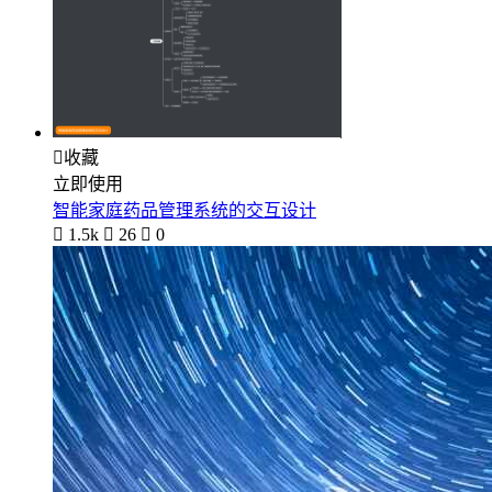

收藏
立即使用
智能家庭药品管理系统的交互设计

1.5k

26

0