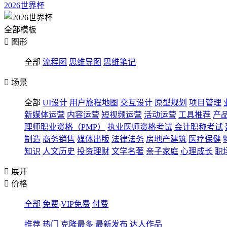
2026世界杯
全部模板

图形
全部
流程图
思维导图
思维笔记

场景
全部
UI设计
用户旅程地图
交互设计
原型规划
项目管理
新媒体运营
内容运营
短视频运营
活动运营
工具推荐
产
理师职业资格（PMP）
执业医师资格考试
会计职称考试
制造
商务销售
媒体出版
法律法务
房地产建筑
医疗保健
知识
人文历史
投资理财
文学名著
亲子家庭
心理成长
职

展开

价格
全部
免费
VIP免费
付费
推荐
热门
克隆最多
最新发布
达人作品