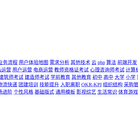
业务流程
用户体验地图
需求分析
其他技术
云
php
算法
前端开发
品运营
用户运营
电商运营
教师资格证考试
心理咨询师考试
计算
建筑师考试
建造师考试
学前教育
其他教育
初中
高中
大学
小学
物流快递
团建培训
技能提升
入职离职
OKR-KPI
组织结构
采购
场进阶
个性风格
基础版式
通用模板
影视综艺
生活常识
体育游戏