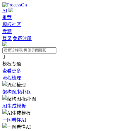
AI
推荐
模板社区
专题
登录
免费注册

模板专题
查看更多
流程梳理
架构图/拓扑图
AI生成模板
一图看懂AI