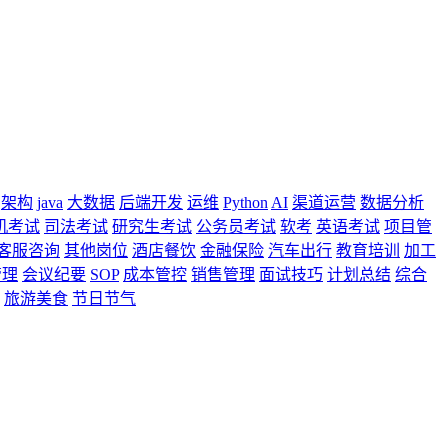
架构
java
大数据
后端开发
运维
Python
AI
渠道运营
数据分析
机考试
司法考试
研究生考试
公务员考试
软考
英语考试
项目管
客服咨询
其他岗位
酒店餐饮
金融保险
汽车出行
教育培训
加工
管理
会议纪要
SOP
成本管控
销售管理
面试技巧
计划总结
综合
旅游美食
节日节气