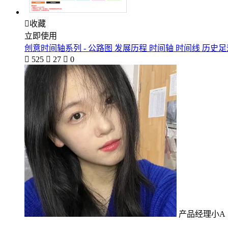

收藏
立即使用
创意时间轴系列 - 公路图 发展历程 时间轴 时间线 历史足

525

27

0
产品经理小A