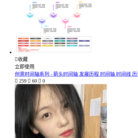

收藏
立即使用
创意时间轴系列 - 箭头时间轴 发展历程 时间轴 时间线 历

259

60

0