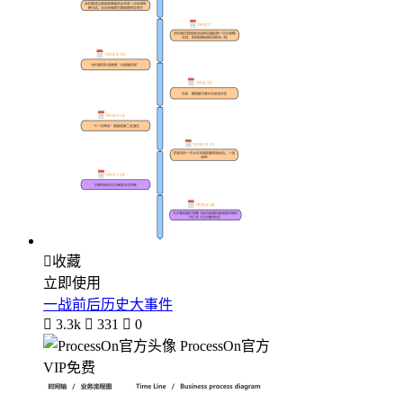

收藏
立即使用
一战前后历史大事件

3.3k

331

0
ProcessOn官方
VIP免费