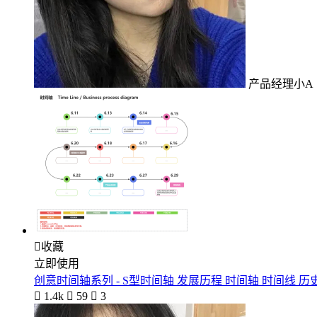
产品经理小A

收藏
立即使用
创意时间轴系列 - S型时间轴 发展历程 时间轴 时间线 历

1.4k

59

3