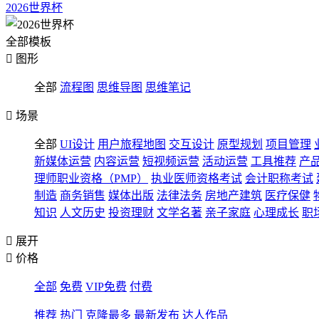
2026世界杯
全部模板

图形
全部
流程图
思维导图
思维笔记

场景
全部
UI设计
用户旅程地图
交互设计
原型规划
项目管理
新媒体运营
内容运营
短视频运营
活动运营
工具推荐
产
理师职业资格（PMP）
执业医师资格考试
会计职称考试
制造
商务销售
媒体出版
法律法务
房地产建筑
医疗保健
知识
人文历史
投资理财
文学名著
亲子家庭
心理成长
职

展开

价格
全部
免费
VIP免费
付费
推荐
热门
克隆最多
最新发布
达人作品