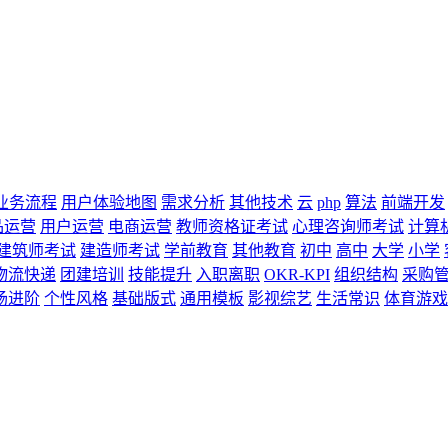
业务流程
用户体验地图
需求分析
其他技术
云
php
算法
前端开发
品运营
用户运营
电商运营
教师资格证考试
心理咨询师考试
计算
建筑师考试
建造师考试
学前教育
其他教育
初中
高中
大学
小学
物流快递
团建培训
技能提升
入职离职
OKR-KPI
组织结构
采购
场进阶
个性风格
基础版式
通用模板
影视综艺
生活常识
体育游戏