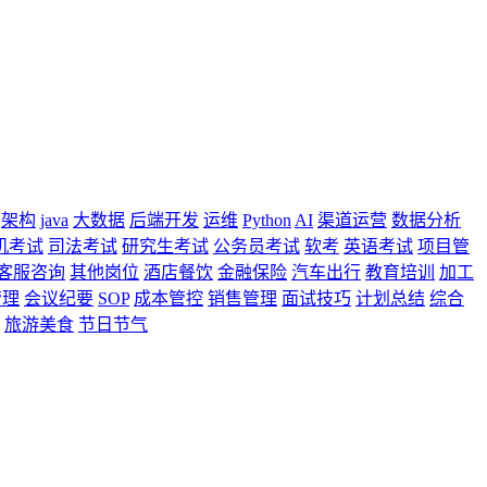
架构
java
大数据
后端开发
运维
Python
AI
渠道运营
数据分析
机考试
司法考试
研究生考试
公务员考试
软考
英语考试
项目管
客服咨询
其他岗位
酒店餐饮
金融保险
汽车出行
教育培训
加工
管理
会议纪要
SOP
成本管控
销售管理
面试技巧
计划总结
综合
旅游美食
节日节气