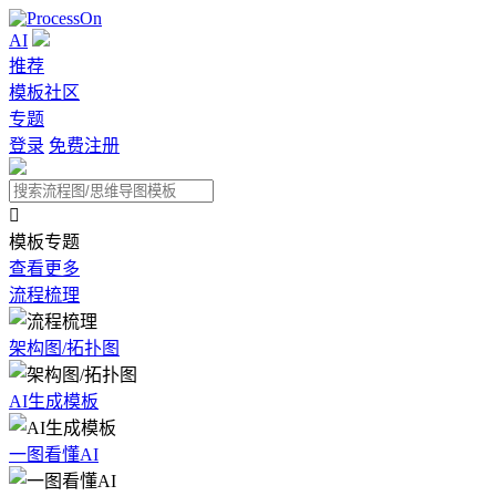
AI
推荐
模板社区
专题
登录
免费注册

模板专题
查看更多
流程梳理
架构图/拓扑图
AI生成模板
一图看懂AI