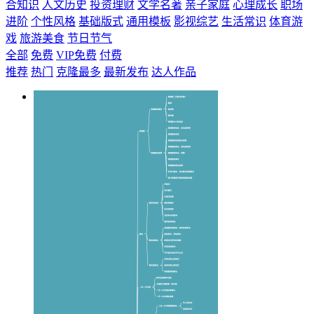
合知识
人文历史
投资理财
文学名著
亲子家庭
心理成长
职场
进阶
个性风格
基础版式
通用模板
影视综艺
生活常识
体育游
戏
旅游美食
节日节气
全部
免费
VIP免费
付费
推荐
热门
克隆最多
最新发布
达人作品