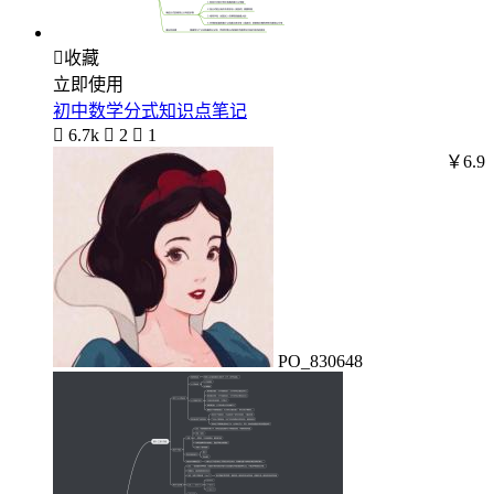

收藏
立即使用
初中数学分式知识点笔记

6.7k

2

1
￥6.9
PO_830648