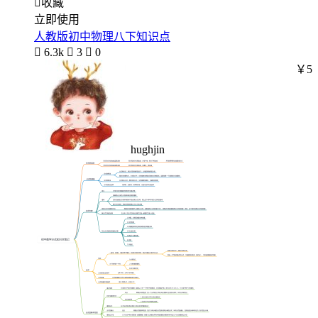

收藏
立即使用
人教版初中物理八下知识点

6.3k

3

0
￥5
hughjin