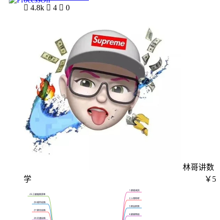

4.8k

4

0
林哥讲数
学
￥5