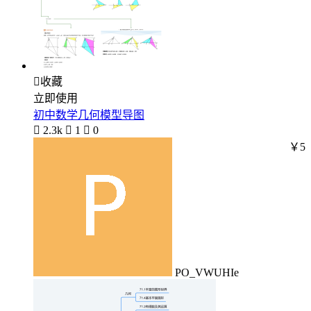

收藏
立即使用
初中数学几何模型导图

2.3k

1

0
￥5
PO_VWUHIe