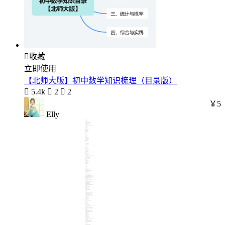

收藏
立即使用
【北师大版】初中数学知识梳理（目录版）

5.4k

2

2
￥5
Elly