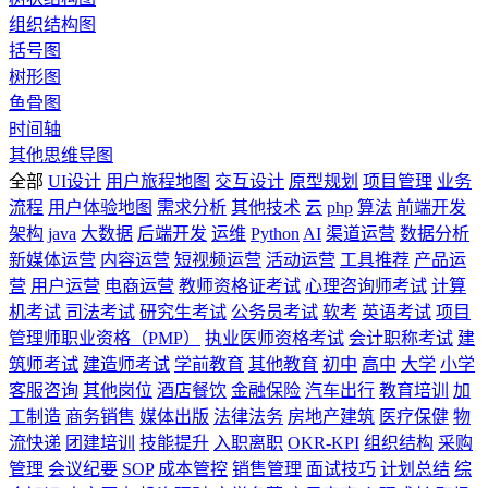
组织结构图
括号图
树形图
鱼骨图
时间轴
其他思维导图
全部
UI设计
用户旅程地图
交互设计
原型规划
项目管理
业务
流程
用户体验地图
需求分析
其他技术
云
php
算法
前端开发
架构
java
大数据
后端开发
运维
Python
AI
渠道运营
数据分析
新媒体运营
内容运营
短视频运营
活动运营
工具推荐
产品运
营
用户运营
电商运营
教师资格证考试
心理咨询师考试
计算
机考试
司法考试
研究生考试
公务员考试
软考
英语考试
项目
管理师职业资格（PMP）
执业医师资格考试
会计职称考试
建
筑师考试
建造师考试
学前教育
其他教育
初中
高中
大学
小学
客服咨询
其他岗位
酒店餐饮
金融保险
汽车出行
教育培训
加
工制造
商务销售
媒体出版
法律法务
房地产建筑
医疗保健
物
流快递
团建培训
技能提升
入职离职
OKR-KPI
组织结构
采购
管理
会议纪要
SOP
成本管控
销售管理
面试技巧
计划总结
综