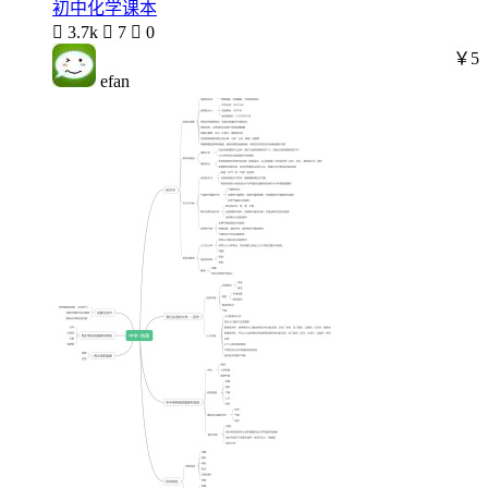
初中化学课本

3.7k

7

0
￥5
efan