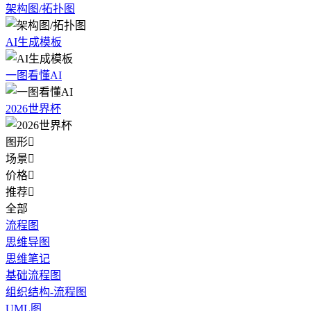
架构图/拓扑图
AI生成模板
一图看懂AI
2026世界杯
图形

场景

价格

推荐

全部
流程图
思维导图
思维笔记
基础流程图
组织结构-流程图
UML图