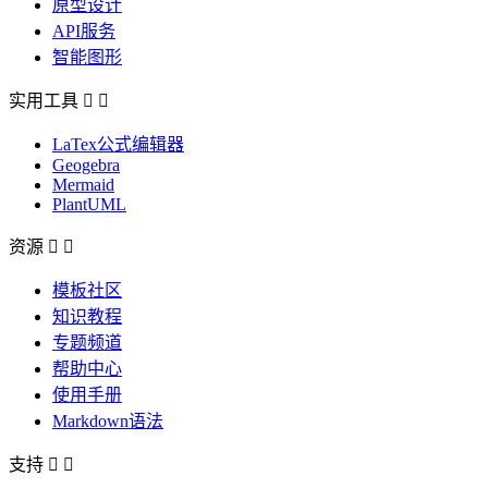
原型设计
API服务
智能图形
实用工具


LaTex公式编辑器
Geogebra
Mermaid
PlantUML
资源


模板社区
知识教程
专题频道
帮助中心
使用手册
Markdown语法
支持

