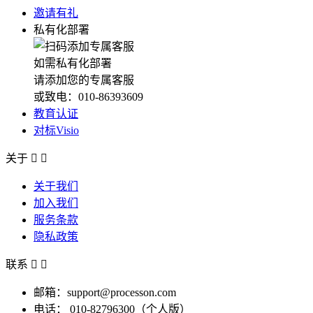
邀请有礼
私有化部署
如需私有化部署
请添加您的专属客服
或致电：010-86393609
教育认证
对标Visio
关于


关于我们
加入我们
服务条款
隐私政策
联系


邮箱：support@processon.com
电话：
010-82796300（个人版）