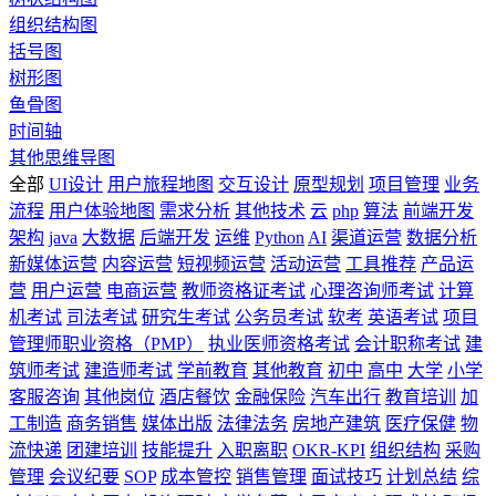
组织结构图
括号图
树形图
鱼骨图
时间轴
其他思维导图
全部
UI设计
用户旅程地图
交互设计
原型规划
项目管理
业务
流程
用户体验地图
需求分析
其他技术
云
php
算法
前端开发
架构
java
大数据
后端开发
运维
Python
AI
渠道运营
数据分析
新媒体运营
内容运营
短视频运营
活动运营
工具推荐
产品运
营
用户运营
电商运营
教师资格证考试
心理咨询师考试
计算
机考试
司法考试
研究生考试
公务员考试
软考
英语考试
项目
管理师职业资格（PMP）
执业医师资格考试
会计职称考试
建
筑师考试
建造师考试
学前教育
其他教育
初中
高中
大学
小学
客服咨询
其他岗位
酒店餐饮
金融保险
汽车出行
教育培训
加
工制造
商务销售
媒体出版
法律法务
房地产建筑
医疗保健
物
流快递
团建培训
技能提升
入职离职
OKR-KPI
组织结构
采购
管理
会议纪要
SOP
成本管控
销售管理
面试技巧
计划总结
综