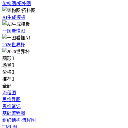
架构图/拓扑图
AI生成模板
一图看懂AI
2026世界杯
图形

场景

价格

推荐

全部
流程图
思维导图
思维笔记
基础流程图
组织结构-流程图
UML图