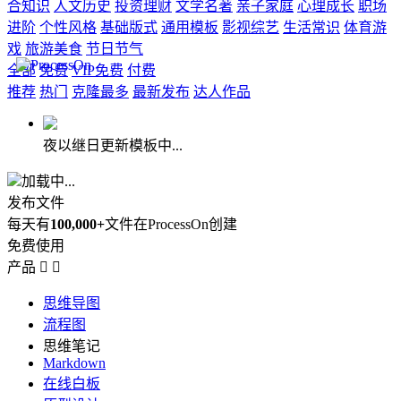
合知识
人文历史
投资理财
文学名著
亲子家庭
心理成长
职场
进阶
个性风格
基础版式
通用模板
影视综艺
生活常识
体育游
戏
旅游美食
节日节气
全部
免费
VIP免费
付费
推荐
热门
克隆最多
最新发布
达人作品
夜以继日更新模板中...
加载中...
发布文件
每天有
100,000+
文件在ProcessOn创建
免费使用
产品


思维导图
流程图
思维笔记
Markdown
在线白板