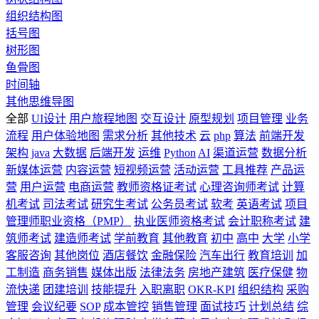
组织结构图
括号图
树形图
鱼骨图
时间轴
其他思维导图
全部
UI设计
用户旅程地图
交互设计
原型规划
项目管理
业务
流程
用户体验地图
需求分析
其他技术
云
php
算法
前端开发
架构
java
大数据
后端开发
运维
Python
AI
渠道运营
数据分析
新媒体运营
内容运营
短视频运营
活动运营
工具推荐
产品运
营
用户运营
电商运营
教师资格证考试
心理咨询师考试
计算
机考试
司法考试
研究生考试
公务员考试
软考
英语考试
项目
管理师职业资格（PMP）
执业医师资格考试
会计职称考试
建
筑师考试
建造师考试
学前教育
其他教育
初中
高中
大学
小学
客服咨询
其他岗位
酒店餐饮
金融保险
汽车出行
教育培训
加
工制造
商务销售
媒体出版
法律法务
房地产建筑
医疗保健
物
流快递
团建培训
技能提升
入职离职
OKR-KPI
组织结构
采购
管理
会议纪要
SOP
成本管控
销售管理
面试技巧
计划总结
综