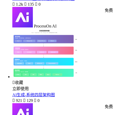

1.2k

135

0
免费
ProcessOn AI

收藏
立即使用
AI生成-系统四层架构图

921

129

0
免费