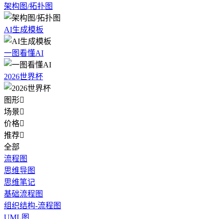
架构图/拓扑图
AI生成模板
一图看懂AI
2026世界杯
图形

场景

价格

推荐

全部
流程图
思维导图
思维笔记
基础流程图
组织结构-流程图
UML图