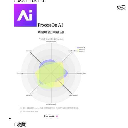

498

106

0
免费
ProcessOn AI

收藏