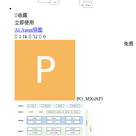

收藏
立即使用
AI Agent导图

1.1k

52

0
免费
PO_MXsNFf