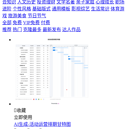
合知识
人文历史
投资理财
文学名著
亲子家庭
心理成长
职场
进阶
个性风格
基础版式
通用模板
影视综艺
生活常识
体育游
戏
旅游美食
节日节气
全部
免费
VIP免费
付费
推荐
热门
克隆最多
最新发布
达人作品

收藏
立即使用
AI生成-活动运营排期甘特图