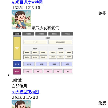
AI项目进度甘特图

32.5k

213

5
免费
氧气少女有氧气

收藏
立即使用
AI大模型架构图

6.1k

175

3
免费