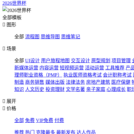
2026世界杯
全部模板

图形
全部
流程图
思维导图
思维笔记

场景
全部
UI设计
用户旅程地图
交互设计
原型规划
项目管理
新媒体运营
内容运营
短视频运营
活动运营
工具推荐
产
理师职业资格（PMP）
执业医师资格考试
会计职称考试
制造
商务销售
媒体出版
法律法务
房地产建筑
医疗保健
知识
人文历史
投资理财
文学名著
亲子家庭
心理成长
职

展开

价格
全部
免费
VIP免费
付费
推荐
热门
克隆最多
最新发布
达人作品