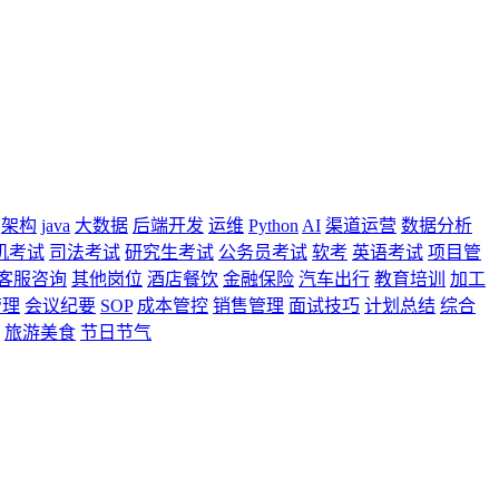
架构
java
大数据
后端开发
运维
Python
AI
渠道运营
数据分析
机考试
司法考试
研究生考试
公务员考试
软考
英语考试
项目管
客服咨询
其他岗位
酒店餐饮
金融保险
汽车出行
教育培训
加工
管理
会议纪要
SOP
成本管控
销售管理
面试技巧
计划总结
综合
旅游美食
节日节气