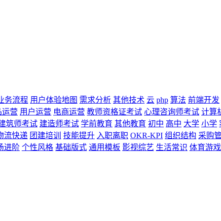
业务流程
用户体验地图
需求分析
其他技术
云
php
算法
前端开发
品运营
用户运营
电商运营
教师资格证考试
心理咨询师考试
计算
建筑师考试
建造师考试
学前教育
其他教育
初中
高中
大学
小学
物流快递
团建培训
技能提升
入职离职
OKR-KPI
组织结构
采购
场进阶
个性风格
基础版式
通用模板
影视综艺
生活常识
体育游戏