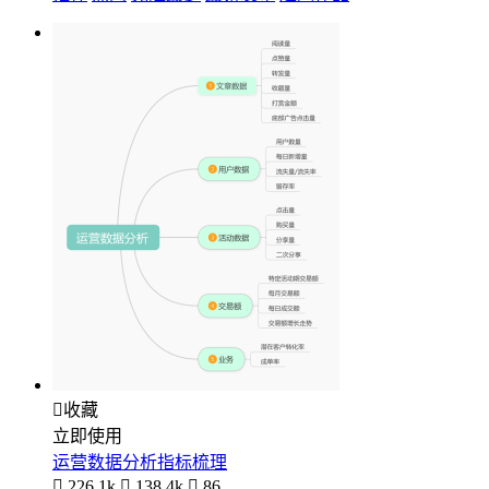

收藏
立即使用
运营数据分析指标梳理

226.1k

138.4k

86