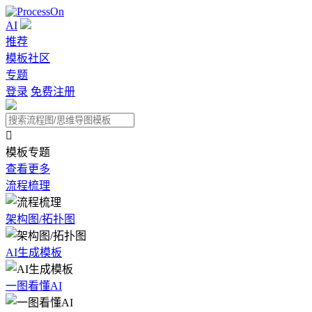
AI
推荐
模板社区
专题
登录
免费注册

模板专题
查看更多
流程梳理
架构图/拓扑图
AI生成模板
一图看懂AI