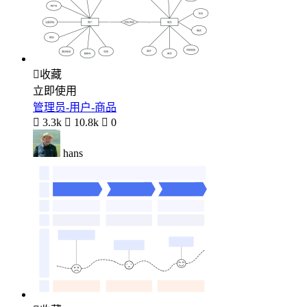

收藏
立即使用
管理员-用户-商品

3.3k

10.8k

0
hans