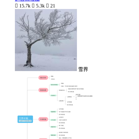

15.7k

5.3k

21
雪界