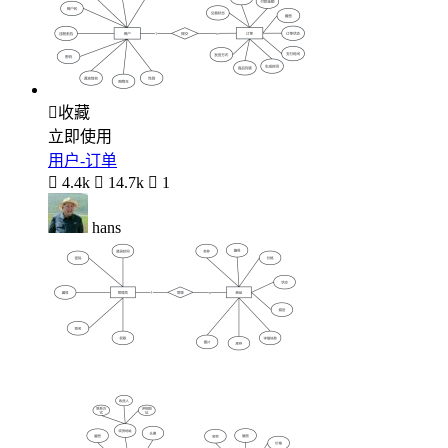

收藏
立即使用
用户-订单

4.4k

14.7k

1
hans