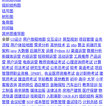
组织结构图
括号图
树形图
鱼骨图
时间轴
其他思维导图
全部
UI设计
用户旅程地图
交互设计
原型规划
项目管理
业务
流程
用户体验地图
需求分析
其他技术
云
php
算法
前端开发
架构
java
大数据
后端开发
运维
Python
AI
渠道运营
数据分析
新媒体运营
内容运营
短视频运营
活动运营
工具推荐
产品运
营
用户运营
电商运营
教师资格证考试
心理咨询师考试
计算
机考试
司法考试
研究生考试
公务员考试
软考
英语考试
项目
管理师职业资格（PMP）
执业医师资格考试
会计职称考试
建
筑师考试
建造师考试
学前教育
其他教育
初中
高中
大学
小学
客服咨询
其他岗位
酒店餐饮
金融保险
汽车出行
教育培训
加
工制造
商务销售
媒体出版
法律法务
房地产建筑
医疗保健
物
流快递
团建培训
技能提升
入职离职
OKR-KPI
组织结构
采购
管理
会议纪要
SOP
成本管控
销售管理
面试技巧
计划总结
综