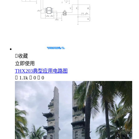

收藏
立即使用
THX203典型应用电路图

1.1k

0

0