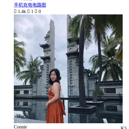
手机充电电路图

1.4k

1

0
Connie
￥5