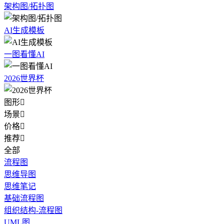
架构图/拓扑图
AI生成模板
一图看懂AI
2026世界杯
图形

场景

价格

推荐

全部
流程图
思维导图
思维笔记
基础流程图
组织结构-流程图
UML图