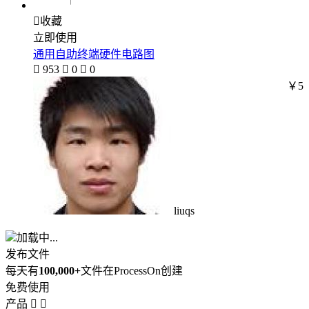

收藏
立即使用
通用自助终端硬件电路图

953

0

0
￥5
liuqs
加载中...
发布文件
每天有
100,000+
文件在ProcessOn创建
免费使用
产品

