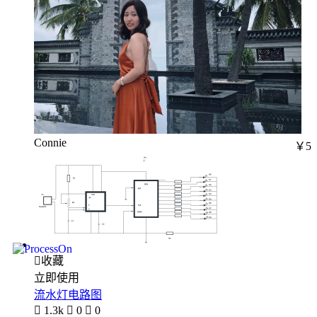
Connie
￥5

收藏
立即使用
流水灯电路图

1.3k

0

0