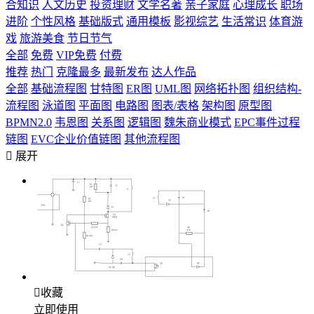
合知识
人文历史
投资理财
文学名著
亲子家庭
心理成长
职场
进阶
个性风格
基础版式
通用模板
影视综艺
生活常识
体育游
戏
旅游美食
节日节气
全部
免费
VIP免费
付费
推荐
热门
克隆最多
最新发布
达人作品
全部
基础流程图
甘特图
ER图
UML图
网络拓扑图
组织结构-
流程图
泳道图
平面图
电路图
图表/表格
架构图
原型图
BPMN2.0
韦恩图
关系图
逻辑图
魏朱商业模式
EPC事件过程
链图
EVC企业价值链图
其他流程图

展开

收藏
立即使用